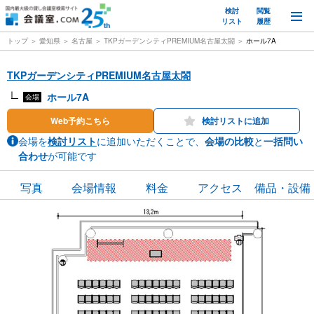
検討
閲覧
M
リスト
履歴
トップ
愛知県
名古屋
TKPガーデンシティPREMIUM名古屋太閤
ホール7A
TKPガーデンシティPREMIUM名古屋太閤
ホール7A
会場
Web予約こちら
検討リストに追加
会場を
検討リスト
に追加いただくことで、
会場の比較
と
一括問い
合わせ
が可能です
写真
会場情報
料金
アクセス
備品・設備