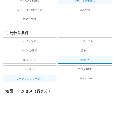
1時間から利用可
深夜・早朝利用可
設営、片付けサービス
備品無料
Web予約可
こだわり条件
ハイエンド
リーズナブル
デザイン重視
窓あり
眺望がいい
宴会OK
大音量OK
楽器演奏OK
ケータリングサービス
バリアフリー
地図・アクセス（行き方）