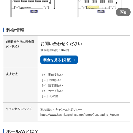
6
料金情報
1時間当たりの料金目
お問い合わせください
安
（税込）
最低利用時間：3時間
料金を見る [外部]
決済方法
［○］事前支払い
［－］現地払い
［○］請求書払い
［○］カード払い
［－］その他
キャンセルについて
利用規約・キャンセルポリシー
ホール7Aとは？