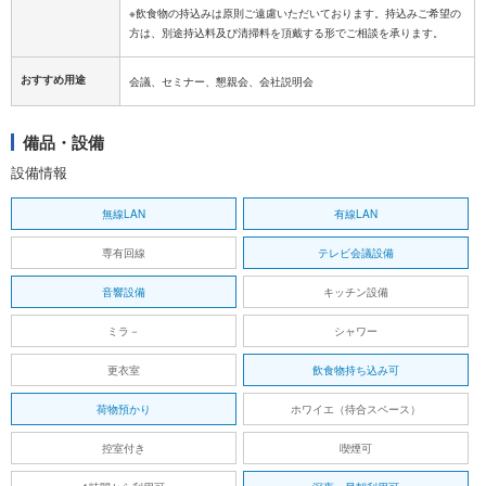
※飲食物の持込みは原則ご遠慮いただいております。持込みご希望の
おすすめ用途
会議、セミナー、懇親会、会社説明会
備品・設備
設備情報
無線LAN
有線LAN
専有回線
テレビ会議設備
音響設備
キッチン設備
ミラ－
シャワー
更衣室
飲食物持ち込み可
荷物預かり
ホワイエ（待合スペース）
控室付き
喫煙可