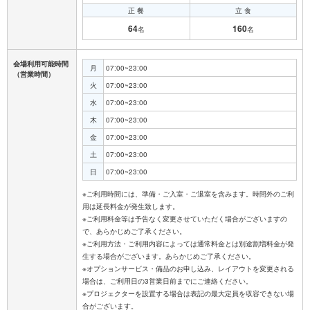
正 餐
立 食
64
160
名
名
会場利用可能時間
月
07:00~23:00
（営業時間）
火
07:00~23:00
水
07:00~23:00
木
07:00~23:00
金
07:00~23:00
土
07:00~23:00
日
07:00~23:00
※ご利用時間には、準備・ご入室・ご退室を含みます。時間外のご利
用は延長料金が発生致します。
※ご利用料金等は予告なく変更させていただく場合がございますの
で、あらかじめご了承ください。
※ご利用方法・ご利用内容によっては通常料金とは別途割増料金が発
生する場合がございます。あらかじめご了承ください。
※オプションサービス・備品のお申し込み、レイアウトを変更される
場合は、ご利用日の3営業日前までにご連絡ください。
※プロジェクターを設置する場合は表記の最大定員を収容できない場
合がございます。