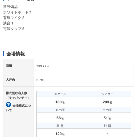
常設備品
ホワイトボード:1
有線マイク:2
演台:1
電源タップ:5
会場情報
面積
233.27㎡
天井高
2.7m
様式別収容人数
スクール
シアター
（キャパシティ）
180
203
名
名
会場様式につ
ロの字
コの字
いて
66
51
名
名
島 型
対 面
120
－
名