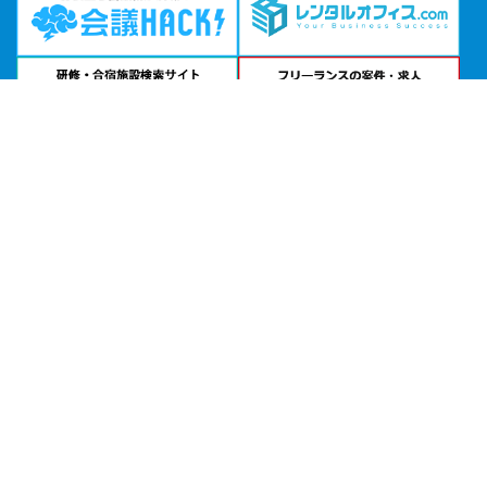
問い合わせる
お急ぎの方は
電話で相談
24時間受付 | 相談無料
TKPガーデンシティPREMIUM名古屋太閤公式サイトを見る
エリアから貸し会議室を探す
北海道・東北
関東
北陸・甲信越
中部・東海
関西
中国・四国
九州・沖縄