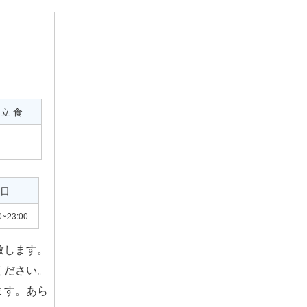
立 食
－
日
0~23:00
致します。
ください。
ます。あら