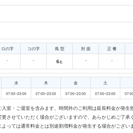
ロの字
コの字
島 型
対 面
正 餐
－
－
－
－
6
名
水
木
金
土
07:00~23:00
07:00~23:00
07:00~23:00
07:00~23:00
07:0
ご入室・ご退室を含みます。時間外のご利用は延長料金が発生
変更させていただく場合がございますので、あらかじめご了承
によっては通常料金とは別途割増料金が発生する場合がござい