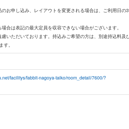
品のお申し込み、レイアウトを変更される場合は、ご利用日の
る場合は表記の最大定員を収容できない場合がございます。
遠慮いただいております。持込みご希望の方は、別途持込料及
.net/facilitys/fabbit-nagoya-taiko/room_detail/7600/?