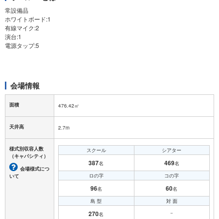
常設備品
ホワイトボード:1
有線マイク:2
演台:1
電源タップ:5
会場情報
面積
476.42㎡
天井高
2.7m
様式別収容人数
スクール
シアター
（キャパシティ）
387
469
名
名
会場様式につ
ロの字
コの字
いて
96
60
名
名
島 型
対 面
270
－
名