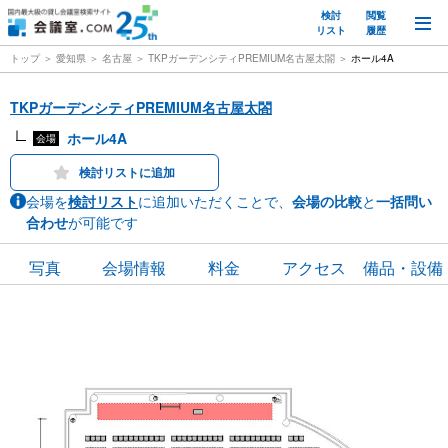
検討
閲覧
M
リスト
履歴
トップ
愛知県
名古屋
TKPガーデンシティPREMIUM名古屋太閤
ホール4A
TKPガーデンシティPREMIUM名古屋太閤
ホール4A
会場
検討リストに追加
会場を
検討リスト
に追加いただくことで、
会場の比較
と
一括問い
合わせ
が可能です
写真
会場情報
料金
アクセス
備品・設備