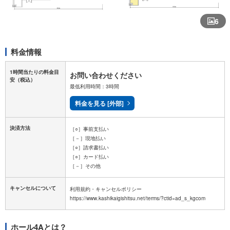
6
料金情報
1時間当たりの料金目
お問い合わせください
安
（税込）
最低利用時間：3時間
料金を見る [外部]
決済方法
［○］事前支払い
［－］現地払い
［○］請求書払い
［○］カード払い
［－］その他
キャンセルについて
利用規約・キャンセルポリシー
ホール4Aとは？