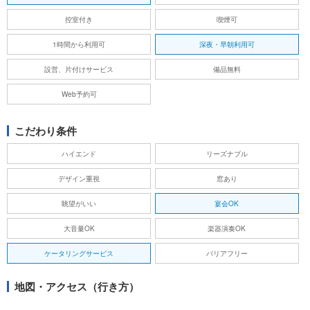
控室付き
喫煙可
1時間から利用可
深夜・早朝利用可
設営、片付けサービス
備品無料
Web予約可
こだわり条件
ハイエンド
リーズナブル
デザイン重視
窓あり
眺望がいい
宴会OK
大音量OK
楽器演奏OK
ケータリングサービス
バリアフリー
地図・アクセス（行き方）