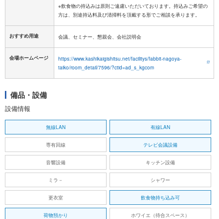
※飲食物の持込みは原則ご遠慮いただいております。持込みご希望の
おすすめ用途
会議、セミナー、懇親会、会社説明会
会場ホームページ
https://www.kashikaigishitsu.net/facilitys/fabbit-nagoya-
taiko/room_detail/7596/?ctid=ad_s_kgcom
備品・設備
設備情報
無線LAN
有線LAN
専有回線
テレビ会議設備
音響設備
キッチン設備
ミラ－
シャワー
更衣室
飲食物持ち込み可
荷物預かり
ホワイエ（待合スペース）