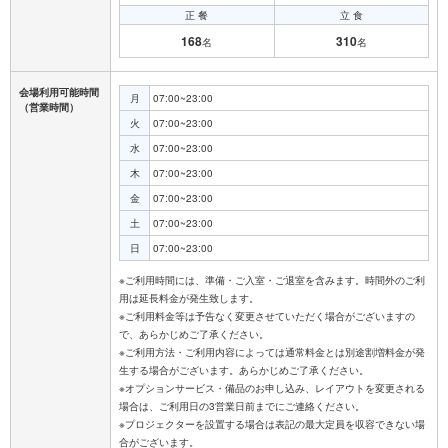
正 餐
立 食
168
310
名
名
会場利用可能時間
月
07:00~23:00
（営業時間）
火
07:00~23:00
水
07:00~23:00
木
07:00~23:00
金
07:00~23:00
土
07:00~23:00
日
07:00~23:00
※ご利用時間には、準備・ご入室・ご退室を含みます。時間外のご利
用は延長料金が発生致します。
※ご利用料金等は予告なく変更させていただく場合がございますの
で、あらかじめご了承ください。
※ご利用方法・ご利用内容によっては通常料金とは別途割増料金が発
生する場合がございます。あらかじめご了承ください。
※オプションサービス・備品のお申し込み、レイアウトを変更される
場合は、ご利用日の3営業日前までにご連絡ください。
※プロジェクターを設置する場合は表記の最大定員を収容できない場
合がございます。