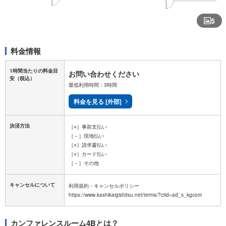
5
料金情報
1時間当たりの料金目
お問い合わせください
安
（税込）
最低利用時間：3時間
料金を見る [外部]
決済方法
［○］事前支払い
［－］現地払い
［○］請求書払い
［○］カード払い
［－］その他
キャンセルについて
利用規約・キャンセルポリシー
カンファレンスルーム4Bとは？