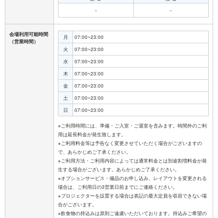
－
－
会場利用可能時間
月
07:00~23:00
（営業時間）
火
07:00~23:00
水
07:00~23:00
木
07:00~23:00
金
07:00~23:00
土
07:00~23:00
日
07:00~23:00
※ご利用時間には、準備・ご入室・ご退室を含みます。時間外のご利
用は延長料金が発生致します。
※ご利用料金等は予告なく変更させていただく場合がございますの
で、あらかじめご了承ください。
※ご利用方法・ご利用内容によっては通常料金とは別途割増料金が発
生する場合がございます。あらかじめご了承ください。
※オプションサービス・備品のお申し込み、レイアウトを変更される
場合は、ご利用日の3営業日前までにご連絡ください。
※プロジェクターを設置する場合は表記の最大定員を収容できない場
合がございます。
※飲食物の持込みは原則ご遠慮いただいております。持込みご希望の