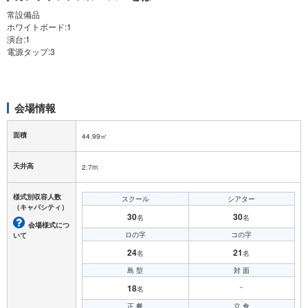
常設備品
ホワイトボード:1
演台:1
電源タップ:3
会場情報
面積
44.99㎡
天井高
2.7m
様式別収容人数
スクール
シアター
（キャパシティ）
30
30
名
名
会場様式につ
ロの字
コの字
いて
24
21
名
名
島 型
対 面
18
－
名
正 餐
立 食