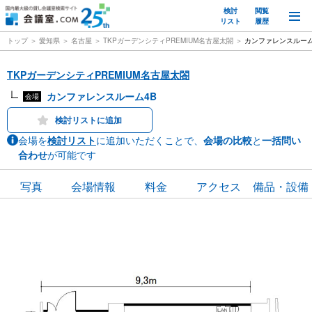
検討
閲覧
M
リスト
履歴
トップ
愛知県
名古屋
TKPガーデンシティPREMIUM名古屋太閤
カンファレンスルーム
TKPガーデンシティPREMIUM名古屋太閤
カンファレンスルーム4B
会場
検討リストに追加
会場を
検討リスト
に追加いただくことで、
会場の比較
と
一括問い
合わせ
が可能です
写真
会場情報
料金
アクセス
備品・設備