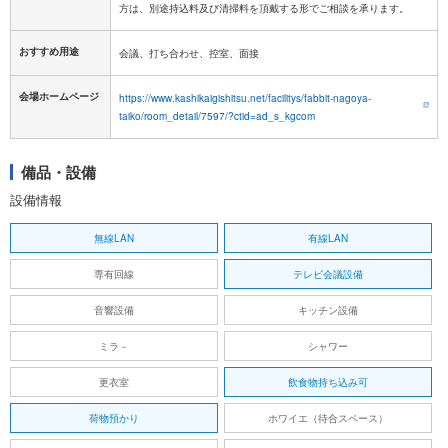
おすすめ用途
会議、打ち合わせ、控室、面接
会場ホームページ
https://www.kashikaigishitsu.net/facilitys/fabbit-nagoya-
taiko/room_detail/7597/?ctid=ad_s_kgcom
備品・設備
設備情報
無線LAN
有線LAN
専有回線
テレビ会議設備
音響設備
キッチン設備
ミラ－
シャワー
更衣室
飲食物持ち込み可
荷物預かり
ホワイエ（待合スペース）