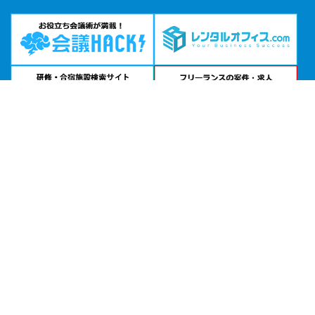
問い合わせる
お急ぎの方は
電話で相談
24時間受付 | 相談無料
TKPガーデンシティPREMIUM名古屋太閤公式サイトを見る
エリアから貸し会議室を探す
北海道・東北
関東
北陸・甲信越
中部・東海
関西
中国・四国
九州・沖縄