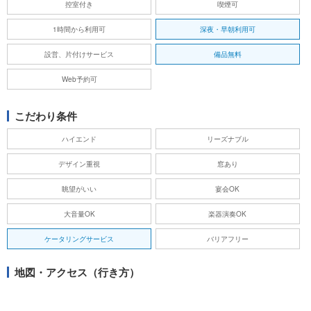
控室付き
喫煙可
1時間から利用可
深夜・早朝利用可
設営、片付けサービス
備品無料
Web予約可
こだわり条件
ハイエンド
リーズナブル
デザイン重視
窓あり
眺望がいい
宴会OK
大音量OK
楽器演奏OK
ケータリングサービス
バリアフリー
地図・アクセス（行き方）