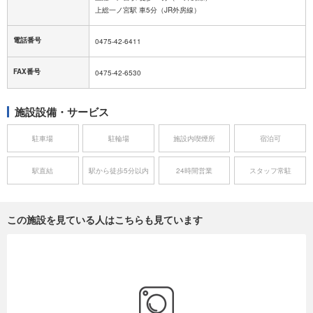
上総一ノ宮駅 車5分（JR外房線）
電話番号
0475-42-6411
FAX番号
0475-42-6530
施設設備・サービス
駐車場
駐輪場
施設内喫煙所
宿泊可
駅直結
駅から徒歩5分以内
24時間営業
スタッフ常駐
この施設を見ている人はこちらも見ています