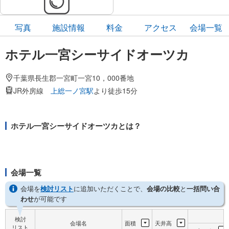
写真
施設情報
料金
アクセス
会場一覧
ホテル一宮シーサイドオーツカ
千葉県長生郡一宮町一宮10，000番地
JR外房線
上総一ノ宮駅
より徒歩15分
ホテル一宮シーサイドオーツカとは？
会場一覧
会場を
検討リスト
に追加いただくことで、
会場の比較
と
一括問い合
わせ
が可能です
検討
会場名
面積
天井高
リスト