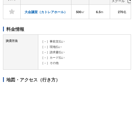
スクール
㎡
m
名
大会議室（カトレアホール）
500
6.5
270
料金情報
決済方法
［－］事前支払い
［－］現地払い
［－］請求書払い
［－］カード払い
［－］その他
地図・アクセス（行き方）