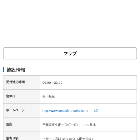
マップ
施設情報
受付対応時間
定休日
ホームページ
http://www.seaside-otsuka.com/
住所
千葉県長生郡一宮町一宮10，000番地
最寄り駅
上総一ノ宮駅 徒歩15分（JR外房線）