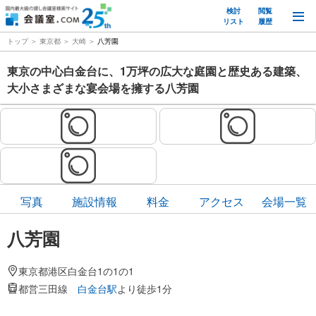
検討
閲覧
M
リスト
履歴
トップ
東京都
大崎
八芳園
東京の中心白金台に、1万坪の広大な庭園と歴史ある建築、
大小さまざまな宴会場を擁する八芳園
写真
施設情報
料金
アクセス
会場一覧
八芳園
東京都港区白金台1の1の1
都営三田線
白金台駅
より徒歩1分