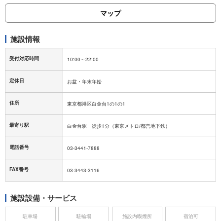
マップ
施設情報
受付対応時間
定休日
住所
東京都港区白金台1の1の1
最寄り駅
白金台駅 徒歩1分（東京メトロ/都営地下鉄）
電話番号
03-3441-7888
FAX番号
03-3443-3116
施設設備・サービス
駐車場
駐輪場
施設内喫煙所
宿泊可