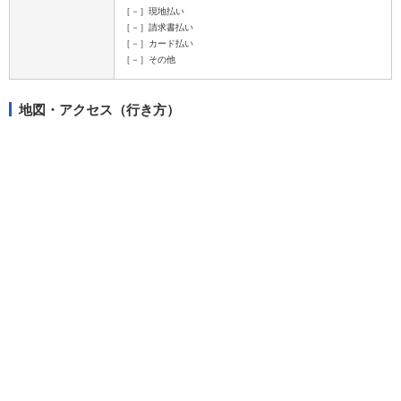
［－］現地払い
［－］請求書払い
［－］カード払い
［－］その他
地図・アクセス（行き方）