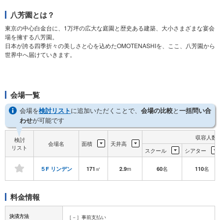
八芳園とは？
東京の中心白金台に、1万坪の広大な庭園と歴史ある建築、大小さまざまな宴会
場を擁する八芳園。
日本が誇る四季折々の美しさと心を込めたOMOTENASHIを、ここ、八芳園から
世界中へ届けていきます。
会場一覧
会場を
検討リスト
に追加いただくことで、
会場の比較
と
一括問い合
わせ
が可能です
収容人数
検討
会場名
面積
天井高
リスト
スクール
シアター
㎡
m
名
名
５F リンデン
171
2.9
60
110
料金情報
決済方法
［－］事前支払い