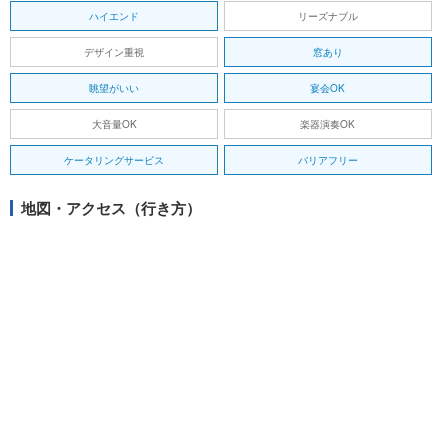
ハイエンド
リーズナブル
デザイン重視
窓あり
眺望がいい
宴会OK
大音量OK
楽器演奏OK
ケータリングサービス
バリアフリー
地図・アクセス（行き方）