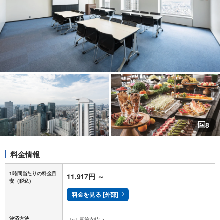
8
料金情報
1時間当たりの料金目
11,917円
～
安
（税込）
料金を見る [外部]
決済方法
［○］事前支払い