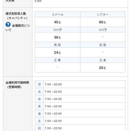
天井高
2.6m
様式別収容人数
スクール
シアター
（キャパシティ）
45
60
名
名
会場様式につ
ロの字
コの字
いて
36
－
名
島 型
対 面
24
－
名
正 餐
立 食
－
25
名
会場利用可能時間
月
7:00～22:00
（営業時間）
火
7:00～22:00
水
7:00～22:00
木
7:00～22:00
金
7:00～22:00
土
7:00～22:00
日
7:00～22:00