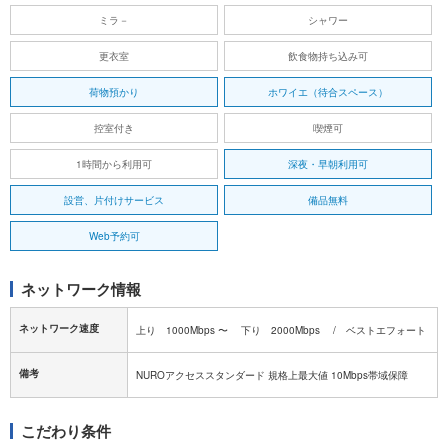
ミラ－
シャワー
更衣室
飲食物持ち込み可
荷物預かり
ホワイエ（待合スペース）
控室付き
喫煙可
1時間から利用可
深夜・早朝利用可
設営、片付けサービス
備品無料
Web予約可
ネットワーク情報
ネットワーク速度
上り 1000Mbps 〜 下り 2000Mbps / ベストエフォート
備考
NUROアクセススタンダード 規格上最大値 10Mbps帯域保障
こだわり条件