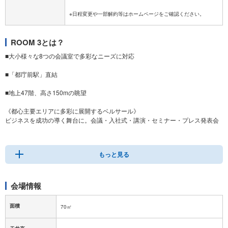
ROOM 3とは？
■大小様々な8つの会議室で多彩なニーズに対応
■「都庁前駅」直結
■地上47階、高さ150mの眺望
《都心主要エリアに多彩に展開するベルサール》
ビジネスを成功の導く舞台に。会議・入社式・講演・セミナー・プレス発表会
などフォーマルなビジネスシーンから、パーティーや懇親会、トークショーや
展示会など華やかなイベントにも適した多彩な空間をご用意しております。
もっと見る
会場情報
面積
70㎡