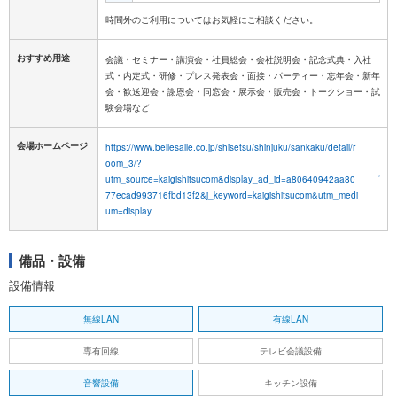
おすすめ用途
会議・セミナー・講演会・社員総会・会社説明会・記念式典・入社
式・内定式・研修・プレス発表会・面接・パーティー・忘年会・新年
会・歓送迎会・謝恩会・同窓会・展示会・販売会・トークショー・試
験会場など
会場ホームページ
https://www.bellesalle.co.jp/shisetsu/shinjuku/sankaku/detail/r
oom_3/?
utm_source=kaigishitsucom&display_ad_id=a80640942aa80
77ecad993716fbd13f2&j_keyword=kaigishitsucom&utm_medi
um=display
備品・設備
設備情報
無線LAN
有線LAN
専有回線
テレビ会議設備
音響設備
キッチン設備