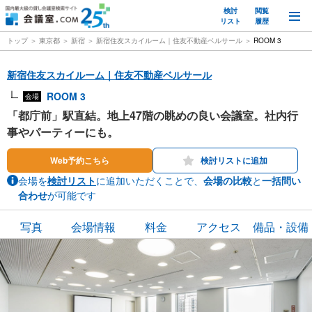
検討
閲覧
M
リスト
履歴
トップ
東京都
新宿
新宿住友スカイルーム｜住友不動産ベルサール
ROOM 3
新宿住友スカイルーム｜住友不動産ベルサール
ROOM 3
会場
「都庁前」駅直結。地上47階の眺めの良い会議室。社内行
事やパーティーにも。
Web予約こちら
検討リストに追加
会場を
検討リスト
に追加いただくことで、
会場の比較
と
一括問い
合わせ
が可能です
写真
会場情報
料金
アクセス
備品・設備