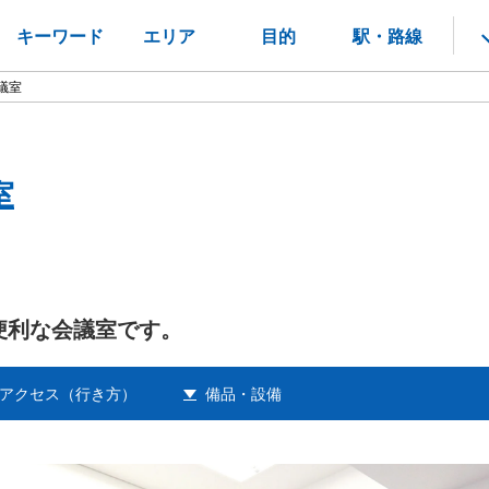
キーワード
エリア
目的
駅・路線
議室
室
便利な会議室です。
アクセス（行き方）
備品・設備