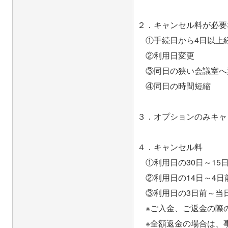
２．キャンセル料が必要
①手続日から4日以上経
②利用日変更
③同日の狭い会議室へ
④同日の時間短縮
３．オプションのみキャ
４．キャンセル料
①利用日の30日～15日
②利用日の14日～4日前
③利用日の3日前～当日 
※ご入金、ご返金の際
※全額返金の場合は、事