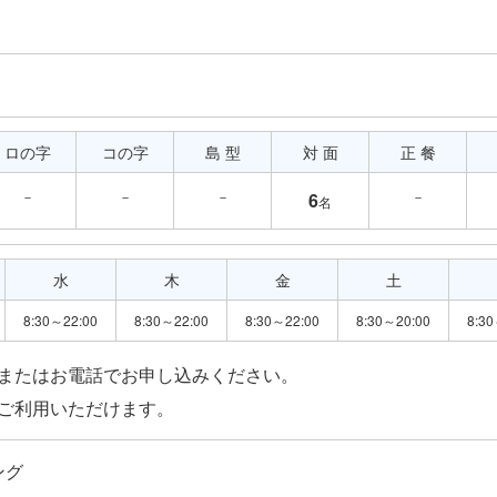
ロの字
コの字
島 型
対 面
正 餐
－
－
－
－
6
名
水
木
金
土
8:30～22:00
8:30～22:00
8:30～22:00
8:30～20:00
8:30
またはお電話でお申し込みください。
ング