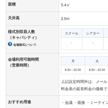
面積
5.4㎡
天井高
2.5m
様式別収容人数
スクール
シアター
（キャパシティ）
－
－
会場様式について
会場利用可能時間
月
火
（営業時間）
8:30～22:00
8:30～22:00
上記設定時間外は、メール
おすすめ用途
・会議 ・面接 ・ミーテイ