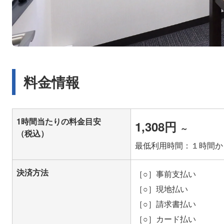
料金情報
1時間当たりの料金目安
1,308円
～
（税込）
最低利用時間：１時間
決済方法
［○］事前支払い
［○］現地払い
［○］請求書払い
［○］カード払い