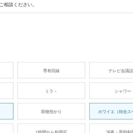
専有回線
テレビ会議
ミラ－
シャワー
荷物預かり
ホワイエ（待合ス
1時間から利用可
深夜・早朝利