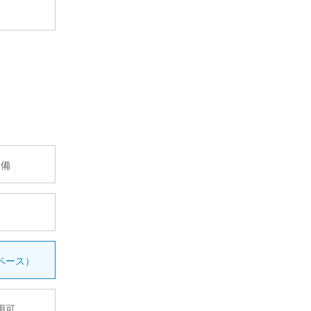
設備
ペース）
用可