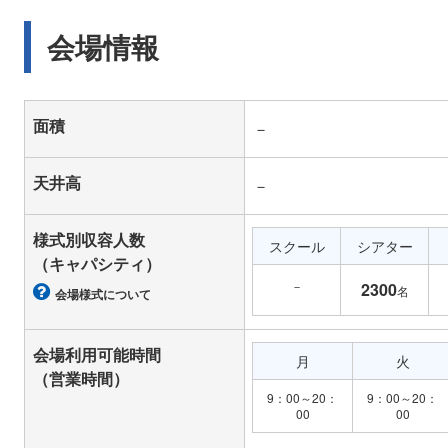
会場情報
面積
－
天井高
－
様式別収容人数
スクール
シアター
（キャパシティ）
－
2300
名
会場様式について
会場利用可能時間
月
火
（営業時間）
9：00～20：
9：00～20：
00
00