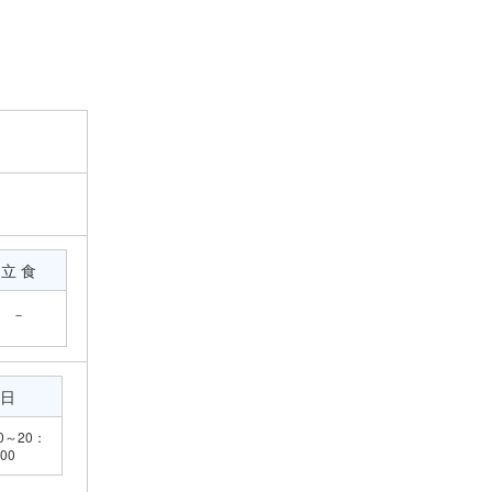
立 食
－
日
0～20：
00