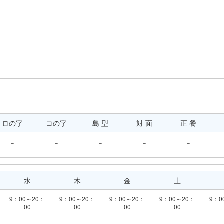
ロの字
コの字
島 型
対 面
正 餐
－
－
－
－
－
水
木
金
土
9：00～20：
9：00～20：
9：00～20：
9：00～20：
9：0
00
00
00
00