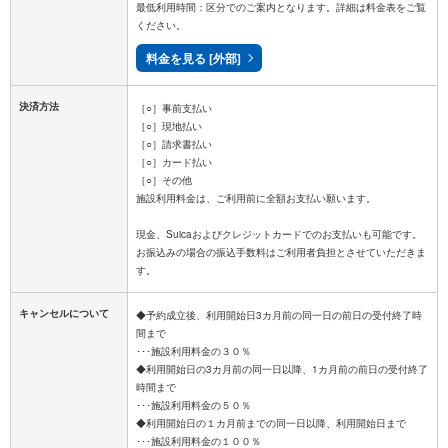
最低利用時間：区分でのご案内となります。詳細は料金表をご覧
ください。
料金を見る [外部]
決済方法
［○］事前支払い
［○］現地払い
［○］請求書払い
［○］カード払い
［○］その他
施設利用料金は、ご利用前に全額お支払い願います。
現金、Suicaおよびクレジットカードでのお支払いも可能です。
お振込みの場合の振込手数料はご利用者負担とさせていただきま
キャンセルについて
◆予約成立後、利用開始日3カ月前の同一日の前日の受付終了時
間まで
･･･施設利用料金の３０％
◆利用開始日の3カ月前の同一日以降、1カ月前の前日の受付終了
時間まで
･･･施設利用料金の５０％
◆利用開始日の１カ月前までの同一日以降、利用開始日まで