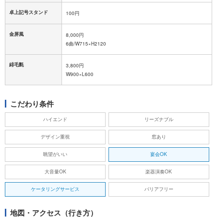
卓上記号スタンド
100円
金屏風
8,000円
6曲/W715×H2120
緋毛氈
3,800円
W900×L600
こだわり条件
ハイエンド
リーズナブル
デザイン重視
窓あり
眺望がいい
宴会OK
大音量OK
楽器演奏OK
ケータリングサービス
バリアフリー
地図・アクセス（行き方）