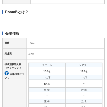
RoomBとは？
会場情報
面積
166㎡
天井高
4.2m
様式別収容人数
スクール
シアター
（キャパシティ）
105
128
名
名
会場様式につ
ロの字
コの字
いて
54
－
名
島 型
対 面
－
－
正 餐
立 食