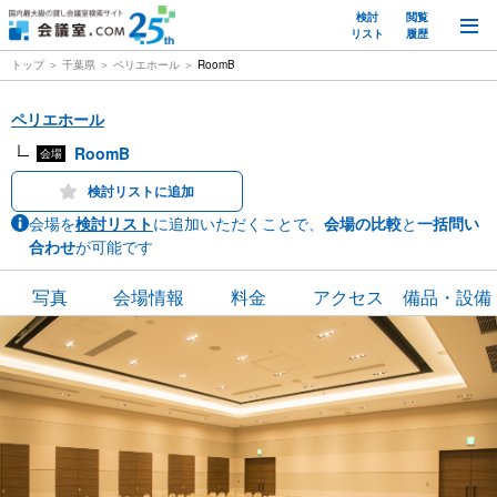
検討
閲覧
M
リスト
履歴
トップ
千葉県
ペリエホール
RoomB
ペリエホール
RoomB
会場
検討リストに追加
会場を
検討リスト
に追加いただくことで、
会場の比較
と
一括問い
合わせ
が可能です
写真
会場情報
料金
アクセス
備品・設備