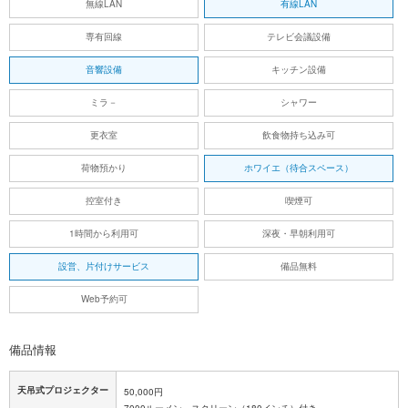
無線LAN
有線LAN
専有回線
テレビ会議設備
音響設備
キッチン設備
ミラ－
シャワー
更衣室
飲食物持ち込み可
荷物預かり
ホワイエ（待合スペース）
控室付き
喫煙可
1時間から利用可
深夜・早朝利用可
設営、片付けサービス
備品無料
Web予約可
備品情報
天吊式プロジェクター
50,000円
7000ルーメン、スクリーン（180インチ）付き