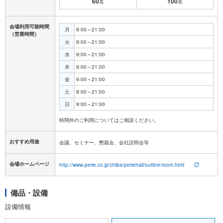
60
100
名
名
会場利用可能時間
月
9:00～21:00
（営業時間）
火
9:00～21:00
水
9:00～21:00
木
9:00～21:00
金
9:00～21:00
土
9:00～21:00
日
9:00～21:00
おすすめ用途
会議、セミナー、懇親会、会社説明会等
会場ホームページ
http://www.perie.co.jp/chiba/periehall/outline/room.html
備品・設備
設備情報