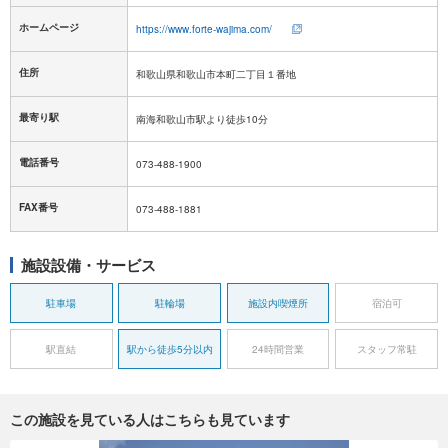
ホームページ
https://www.forte-wajima.com/
住所
和歌山県和歌山市本町二丁目１番地
最寄り駅
南海和歌山市駅より徒歩10分
電話番号
073-488-1900
FAX番号
073-488-1881
施設設備・サービス
駐車場
駐輪場
施設内喫煙所
宿泊可
駅直結
駅から徒歩5分以内
24時間営業
スタッフ常駐
この施設を見ている人はこちらも見ています