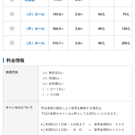
㎡
m
名
名
（小）ホール
153.8
2.6
60
70
㎡
m
名
名
（中）ホール
356.9
2.6
90
120
㎡
m
名
名
（大）ホール
510.7
2.6
90
200
料金情報
決済方法
［○］事前支払い
［○］現地払い
［○］請求書払い
［－］カード払い
［－］その他
キャンセルについて
申込者様の都合により使用を解除する場合は、
下記の金額をキャンセル料としてお支払いいただきます。
●ご利用日の７日前～３日前まで → 基準使用料の ５０％