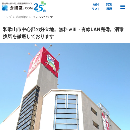
検討
閲覧
M
リスト
履歴
トップ
和歌山県
フォルテワジマ
和歌山市中心部の好立地。無料ｗifi・有線LAN完備。消毒
換気を徹底しております