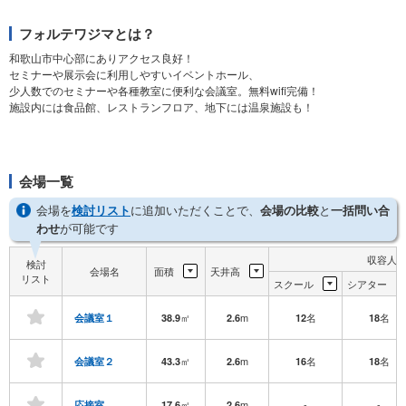
フォルテワジマとは？
和歌山市中心部にありアクセス良好！
セミナーや展示会に利用しやすいイベントホール、
少人数でのセミナーや各種教室に便利な会議室。無料wifi完備！
施設内には食品館、レストランフロア、地下には温泉施設も！
会場一覧
会場を
検討リスト
に追加いただくことで、
会場の比較
と
一括問い合
わせ
が可能です
収容人
検討
会場名
面積
天井高
リスト
スクール
シアター
㎡
m
名
名
会議室１
38.9
2.6
12
18
㎡
m
名
名
会議室２
43.3
2.6
16
18
㎡
m
-
-
応接室
17.6
2.6