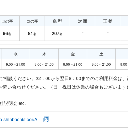
ロの字
コの字
島 型
対 面
正 餐
－
－
96
81
207
名
名
名
水
木
金
土
9:00～21:00
9:00～21:00
9:00～21:00
9:00～21:00
9:00
相談ください。22：00から翌日8：00までのご利用料金は
明会 etc.
p-shinbashi/floor/A