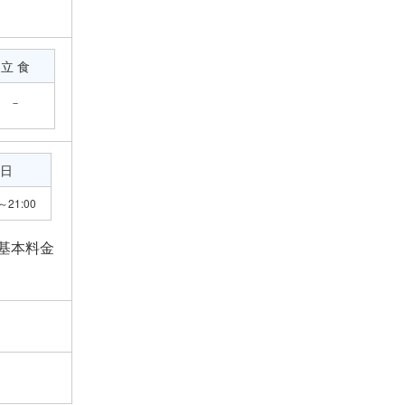
立 食
－
日
～21:00
、基本料金