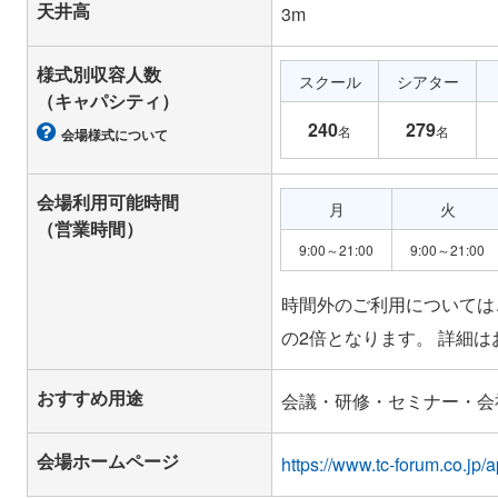
天井高
3m
様式別収容人数
スクール
シアター
（キャパシティ）
240
279
名
名
会場様式について
会場利用可能時間
月
火
（営業時間）
9:00～21:00
9:00～21:00
時間外のご利用についてはご
おすすめ用途
会議・研修・セミナー・会社説
会場ホームページ
https://www.tc-forum.co.jp/a