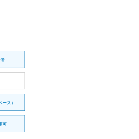
設備
ペース）
用可