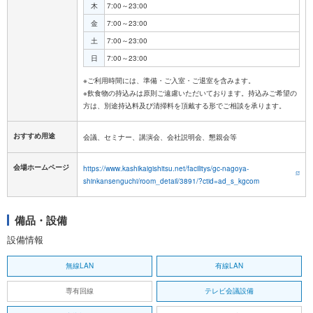
木
7:00～23:00
金
7:00～23:00
土
7:00～23:00
日
7:00～23:00
※ご利用時間には、準備・ご入室・ご退室を含みます。
※飲食物の持込みは原則ご遠慮いただいております。持込みご希望の
おすすめ用途
会議、セミナー、講演会、会社説明会、懇親会等
会場ホームページ
https://www.kashikaigishitsu.net/facilitys/gc-nagoya-
shinkansenguchi/room_detail/3891/?ctid=ad_s_kgcom
備品・設備
設備情報
無線LAN
有線LAN
専有回線
テレビ会議設備