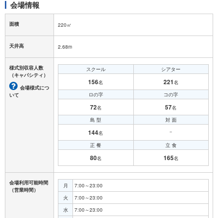
会場情報
面積
220㎡
天井高
2.68m
様式別収容人数
スクール
シアター
（キャパシティ）
156
221
名
名
会場様式につ
ロの字
コの字
いて
72
57
名
名
島 型
対 面
144
－
名
正 餐
立 食
80
165
名
名
会場利用可能時間
月
7:00～23:00
（営業時間）
火
7:00～23:00
水
7:00～23:00