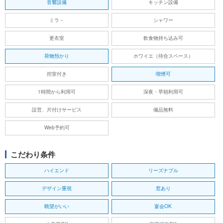
音響設備
キッチン設備
ミラ－
シャワー
更衣室
飲食物持ち込み可
荷物預かり
ホワイエ（待合スペース）
控室付き
喫煙可
1時間から利用可
深夜・早朝利用可
設営、片付けサービス
備品無料
Web予約可
こだわり条件
ハイエンド
リーズナブル
デザイン重視
窓あり
眺望がいい
宴会OK