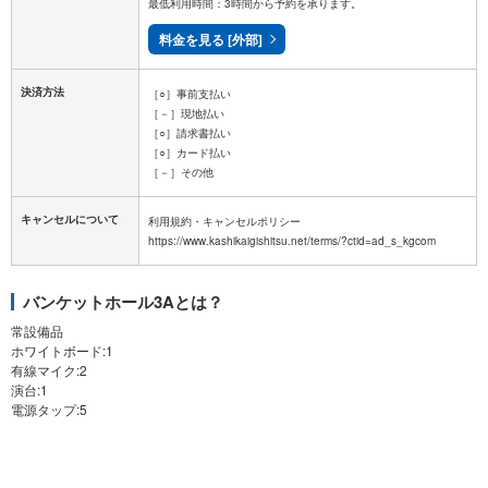
最低利用時間：3時間から予約を承ります。
料金を見る [外部]
決済方法
［○］事前支払い
［－］現地払い
［○］請求書払い
［○］カード払い
［－］その他
キャンセルについて
利用規約・キャンセルポリシー
バンケットホール3Aとは？
常設備品
ホワイトボード:1
有線マイク:2
演台:1
電源タップ:5