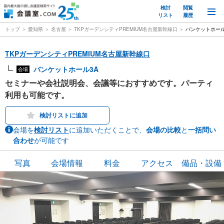
検討
閲覧
M
リスト
履歴
トップ
愛知県
名古屋
TKPガーデンシティPREMIUM名古屋新幹線口
バンケットホール
TKPガーデンシティPREMIUM名古屋新幹線口
バンケットホール3A
会場
セミナーや会社説明会、会議等におすすめです。パーティ
利用も可能です。
検討リストに追加
会場を
検討リスト
に追加いただくことで、
会場の比較
と
一括問い
合わせ
が可能です
写真
会場情報
料金
アクセス
備品・設備