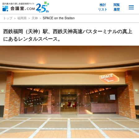
検討
閲覧
M
リスト
履歴
トップ
福岡県
天神
SPACE on the Station
西鉄福岡（天神）駅、西鉄天神高速バスターミナルの真上
にあるレンタルスペース。