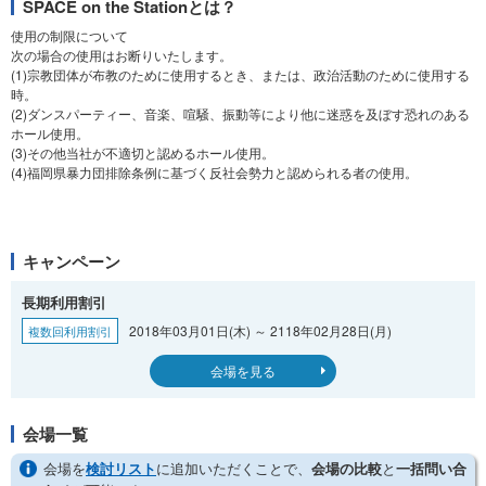
SPACE on the Stationとは？
使用の制限について
次の場合の使用はお断りいたします。
(1)宗教団体が布教のために使用するとき、または、政治活動のために使用する
時。
(2)ダンスパーティー、音楽、喧騒、振動等により他に迷惑を及ぼす恐れのある
ホール使用。
(3)その他当社が不適切と認めるホール使用。
(4)福岡県暴力団排除条例に基づく反社会勢力と認められる者の使用。
キャンペーン
長期利用割引
2018年03月01日(木) ～ 2118年02月28日(月)
複数回利用割引
会場を見る
会場一覧
会場を
検討リスト
に追加いただくことで、
会場の比較
と
一括問い合