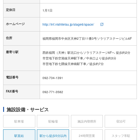
定休日
ホームページ
http://inf.nishitetsu.jp/stage6/space/
住所
福岡県福岡市中央区天神2丁目11番3号ソラリアステージビル6F
最寄り駅
西鉄福岡（天神）駅北口からソラリアステージ6Fへ 徒歩約2分
市営地下鉄空港線天神駅下車／中央口より徒歩約3分
市営地下鉄七隈線天神南駅下車／徒歩約7分
電話番号
092-734-1391
FAX番号
092-771-3582
施設設備・サービス
駐車場
駐輪場
施設内喫煙所
宿泊可
駅直結
駅から徒歩5分以内
24時間営業
スタッフ常駐