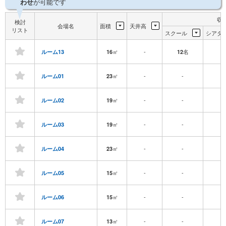
わせ
が可能です
収
検討
会場名
面積
天井高
リスト
スクール
シアタ
㎡
-
名
-
ルーム13
16
12
㎡
-
-
-
ルーム01
23
㎡
-
-
-
ルーム02
19
㎡
-
-
-
ルーム03
19
㎡
-
-
-
ルーム04
23
㎡
-
-
-
ルーム05
15
㎡
-
-
-
ルーム06
15
㎡
-
-
-
ルーム07
13