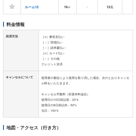
㎡
-
名
-
ルーム12
16
12
料金情報
決済方法
［○］事前支払い
［－］現地払い
［－］請求書払い
［○］カード払い
［－］その他
キャンセルについて
使用者の都合により使用を取り消した場合、次のとおりキャンセ
ル料をいただきます。
キャンセル手数料（対基本料金比）
使用日の10日前以前：20％
使用日の9日前以内：50%
地図・アクセス（行き方）