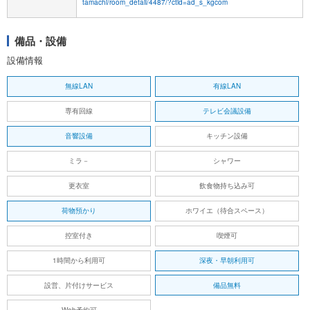
tamachi/room_detail/4487/?ctid=ad_s_kgcom
備品・設備
設備情報
無線LAN
有線LAN
専有回線
テレビ会議設備
音響設備
キッチン設備
ミラ－
シャワー
更衣室
飲食物持ち込み可
荷物預かり
ホワイエ（待合スペース）
控室付き
喫煙可
1時間から利用可
深夜・早朝利用可
設営、片付けサービス
備品無料
Web予約可