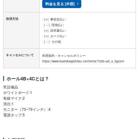
料金を見る [外部]
決済方法
［○］事前支払い
［－］現地払い
［○］請求書払い
［○］カード払い
［－］その他
キャンセルについて
利用規約・キャンセルポリシー
ホール4B+4Cとは？
常設備品
ホワイトボード:1
有線マイク:2
演台:1
モニター（70~79インチ）:4
電源タップ:5