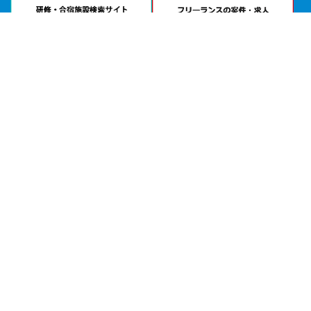
問い合わせる
お急ぎの方は
電話で相談
24時間受付 | 相談無料
TKPガーデンシティPREMIUM田町公式サイトを見る
エリアから貸し会議室を探す
北海道・東北
関東
北陸・甲信越
中部・東海
関西
中国・四国
九州・沖縄
目的から探す
会議
試験会場
セミナー・講習
研修・勉強会