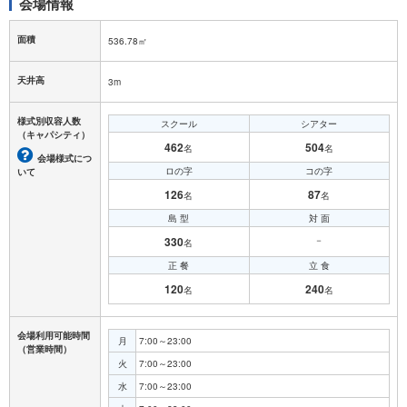
会場情報
面積
536.78㎡
天井高
3m
様式別収容人数
スクール
シアター
（キャパシティ）
462
504
名
名
会場様式につ
ロの字
コの字
いて
126
87
名
名
島 型
対 面
330
－
名
正 餐
立 食
120
240
名
名
会場利用可能時間
月
7:00～23:00
（営業時間）
火
7:00～23:00
水
7:00～23:00