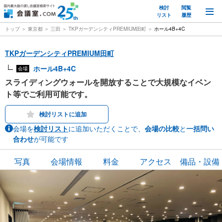
検討
閲覧
M
リスト
履歴
トップ
東京都
三田
TKPガーデンシティPREMIUM田町
ホール4B+4C
TKPガーデンシティPREMIUM田町
ホール4B+4C
会場
スライディングウォールを開放することで大規模なイベン
ト等でご利用可能です。
検討リストに追加
会場を
検討リスト
に追加いただくことで、
会場の比較
と
一括問い
合わせ
が可能です
写真
会場情報
料金
アクセス
備品・設備