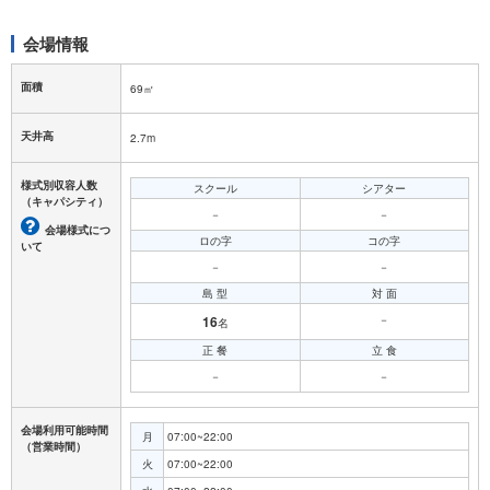
会場情報
面積
69㎡
天井高
2.7m
様式別収容人数
スクール
シアター
（キャパシティ）
－
－
会場様式につ
ロの字
コの字
いて
－
－
島 型
対 面
16
－
名
正 餐
立 食
－
－
会場利用可能時間
月
07:00~22:00
（営業時間）
火
07:00~22:00