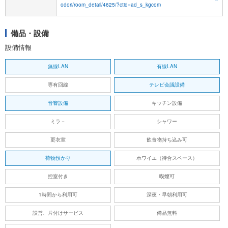
odori/room_detail/4625/?ctid=ad_s_kgcom
備品・設備
設備情報
無線LAN
有線LAN
専有回線
テレビ会議設備
音響設備
キッチン設備
ミラ－
シャワー
更衣室
飲食物持ち込み可
荷物預かり
ホワイエ（待合スペース）
控室付き
喫煙可
1時間から利用可
深夜・早朝利用可
設営、片付けサービス
備品無料