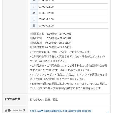
水
07:00~22:00
木
07:00~22:00
金
07:00~22:00
土
07:00~22:00
日
07:00~22:00
1階正面玄関 8:30開錠～21:00施錠
1階西玄関 8:30開錠～22:00施錠
1階北玄関 10:00開錠～21:00施錠
地下2階玄関 10:00開錠～21:00施錠
※ご利用時間には、準備・ご入室・ご退室を含みます。
※ご利用料金等は予告なく変更させていただく場合がございますの
で、あらかじめご了承ください。
※ご利用方法・ご利用内容によっては通常料金とは別途割増料金が発
生する場合がございます。あらかじめご了承ください。
※オプションサービス・備品のお申込み、レイアウトを変更される場
合はご利用日の3営業日前までにご連絡ください。
※飲食物の持込みは原則ご遠慮いただいております。持ち込み基部の
おすすめ用途
打ち合わせ、控室、面接
会場ホームページ
https://www.kashikaigishitsu.net/facilitys/gcp-sapporo-