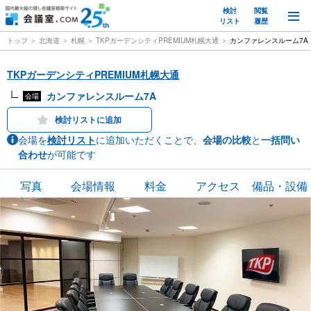
検討
閲覧
M
リスト
履歴
トップ
北海道
札幌
TKPガーデンシティPREMIUM札幌大通
カンファレンスルーム7A
TKPガーデンシティPREMIUM札幌大通
カンファレンスルーム7A
会場
検討リストに追加
会場を
検討リスト
に追加いただくことで、
会場の比較
と
一括問い
合わせ
が可能です
写真
会場情報
料金
アクセス
備品・設備