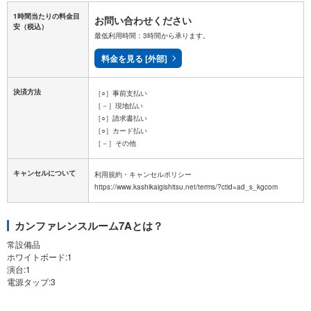
1時間当たりの料金目
お問い合わせください
安
（税込）
最低利用時間：3時間から承ります。
料金を見る [外部]
決済方法
［○］事前支払い
［－］現地払い
［○］請求書払い
［○］カード払い
［－］その他
キャンセルについて
利用規約・キャンセルポリシー
カンファレンスルーム7Aとは？
常設備品
ホワイトボード:1
演台:1
電源タップ:3