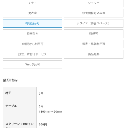
ミラ－
シャワー
更衣室
飲食物持ち込み可
荷物預かり
ホワイエ（待合スペース）
控室付き
喫煙可
1時間から利用可
深夜・早朝利用可
設営、片付けサービス
備品無料
Web予約可
備品情報
椅子
0円
テーブル
0円
1800mm×450mm
スクリーン（100イン
660円
チ）