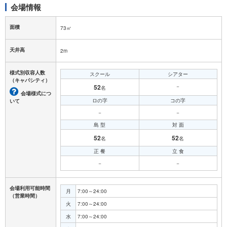
会場情報
面積
73㎡
天井高
2m
様式別収容人数
スクール
シアター
（キャパシティ）
52
－
名
会場様式につ
ロの字
コの字
いて
－
－
島 型
対 面
52
52
名
名
正 餐
立 食
－
－
会場利用可能時間
月
7:00～24:00
（営業時間）
火
7:00～24:00
水
7:00～24:00