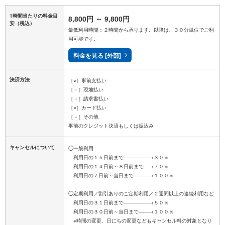
1時間当たりの料金目
8,800円
～
9,800円
安
（税込）
最低利用時間：２時間から承ります。以降は、３０分単位でご利
用可能です。
料金を見る [外部]
決済方法
［○］事前支払い
［－］現地払い
［－］請求書払い
［○］カード払い
［－］その他
キャンセルについて
◯一般利用
利用日の１５日前まで―――――→３０％
利用日の１４日前～８日前まで―→７０％
利用日の７日前～当日まで―――→１００％
◯定期利用／割引ありのご定期利用／２週間以上の連続利用など
利用日の３１日前まで―――――→５０％
利用日の３０日前～当日まで――→１００％
※時間の変更、日にちの変更などもキャンセル料の対象となり