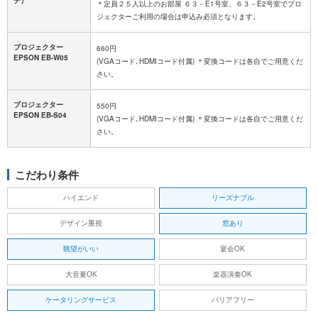
＊定員２５人以上のお部屋 ６３－E1号室、６３－E2号室でプロ
ジェクターご利用の場合は申込み必須となります。
プロジェクター
660円
EPSON EB-W05
(VGAコード､HDMIコード付属) ＊変換コードは各自でご用意くだ
さい。
プロジェクター
550円
EPSON EB-S04
(VGAコード､HDMIコード付属) ＊変換コードは各自でご用意くだ
さい。
こだわり条件
ハイエンド
リーズナブル
デザイン重視
窓あり
眺望がいい
宴会OK
大音量OK
楽器演奏OK
ケータリングサービス
バリアフリー