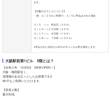
ます。
【日数のカウントについて】
例：３／２５のご利用で、３／５に申込みされた場合
３／５ ―→ 申込日（３０％）
３／１０―→１５日前（３０％）
３／１７―→ ８日前（７０％）
３／１８―→ ７日前（１００％）
大阪駅前第1ビル 5階とは？
【令和２年 10月5日 NEW OPEN！】
大阪・梅田駅近く。
清潔感のある広々としたお部屋です♪
Wi-Fiもご利用いただけます。
【収容人数】
最大52名