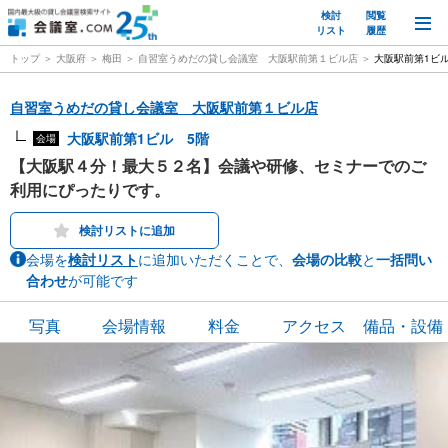
検討
閲覧
M
リスト
履歴
トップ
大阪府
梅田
自習室うめだの貸し会議室 大阪駅前第１ビル店
大阪駅前第1ビル
自習室うめだの貸し会議室 大阪駅前第１ビル店
大阪駅前第1ビル 5階
会場
【大阪駅４分！最大５２名】会議や研修、セミナーでのご
利用にぴったりです。
検討リストに追加
会場を
検討リスト
に追加いただくことで、
会場の比較
と
一括問い
合わせ
が可能です
写真
会場情報
料金
アクセス
備品・設備