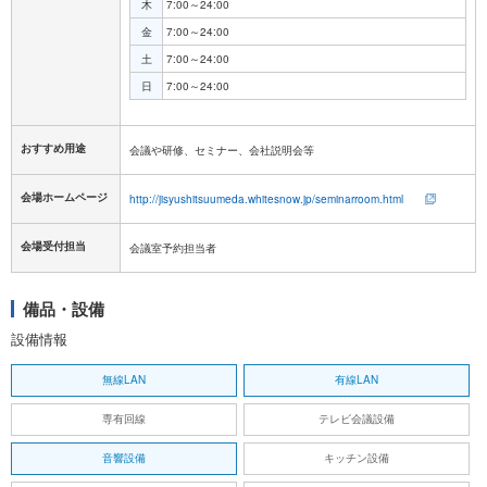
木
7:00～24:00
金
7:00～24:00
土
7:00～24:00
日
7:00～24:00
おすすめ用途
会議や研修、セミナー、会社説明会等
会場ホームページ
http://jisyushitsuumeda.whitesnow.jp/seminarroom.html
会場受付担当
会議室予約担当者
備品・設備
設備情報
無線LAN
有線LAN
専有回線
テレビ会議設備
音響設備
キッチン設備