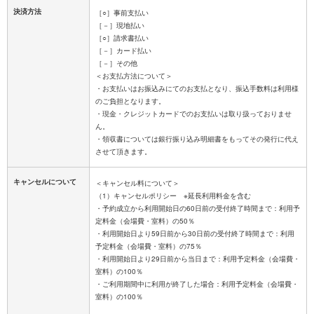
決済方法
［○］事前支払い
［－］現地払い
［○］請求書払い
［－］カード払い
［－］その他
＜お支払方法について＞
・お支払いはお振込みにてのお支払となり、振込手数料は利用様
のご負担となります。
・現金・クレジットカードでのお支払いは取り扱っておりませ
ん。
・領収書については銀行振り込み明細書をもってその発行に代え
キャンセルについて
＜キャンセル料について＞
（1）キャンセルポリシー ※延長利用料金を含む
・予約成立から利用開始日の60日前の受付終了時間まで：利用予
定料金（会場費・室料）の50％
・利用開始日より59日前から30日前の受付終了時間まで：利用
予定料金（会場費・室料）の75％
・利用開始日より29日前から当日まで：利用予定料金（会場費・
室料）の100％
・ご利用期間中に利用が終了した場合：利用予定料金（会場費・
室料）の100％