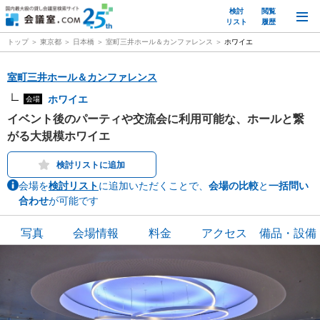
検討
閲覧
M
リスト
履歴
トップ
東京都
日本橋
室町三井ホール＆カンファレンス
ホワイエ
室町三井ホール＆カンファレンス
ホワイエ
会場
イベント後のパーティや交流会に利用可能な、ホールと繋
がる大規模ホワイエ
検討リストに追加
会場を
検討リスト
に追加いただくことで、
会場の比較
と
一括問い
合わせ
が可能です
写真
会場情報
料金
アクセス
備品・設備