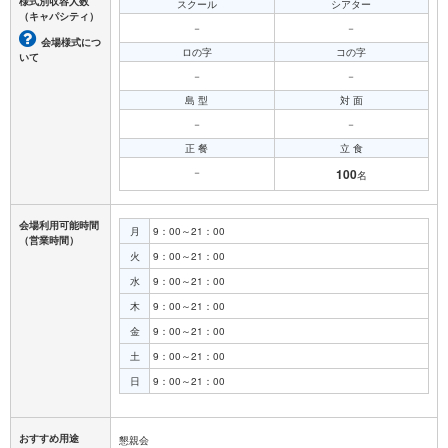
様式別収容人数
スクール
シアター
（キャパシティ）
－
－
会場様式につ
ロの字
コの字
いて
－
－
島 型
対 面
－
－
正 餐
立 食
－
100
名
会場利用可能時間
月
9：00～21：00
（営業時間）
火
9：00～21：00
水
9：00～21：00
木
9：00～21：00
金
9：00～21：00
土
9：00～21：00
日
9：00～21：00
おすすめ用途
懇親会