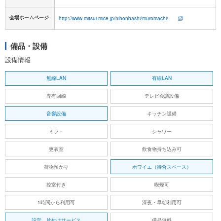
会場ホームページ
http://www.mitsui-mice.jp/nihonbashi/muromachi/
備品・設備
設備情報
無線LAN
有線LAN
専有回線
テレビ会議設備
音響設備
キッチン設備
ミラ－
シャワー
更衣室
飲食物持ち込み可
荷物預かり
ホワイエ（待合スペース）
控室付き
喫煙可
1時間から利用可
深夜・早朝利用可
設営、片付けサービス
備品無料