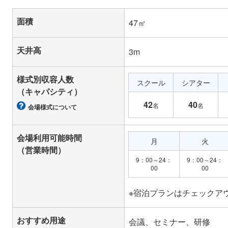
面積
47㎡
天井高
3m
様式別収容人数
スクール
シアター
（キャパシティ）
42
40
名
名
会場様式について
会場利用可能時間
月
火
（営業時間）
9：00～24：
9：00～24：
00
00
おすすめ用途
会議、セミナー、研修