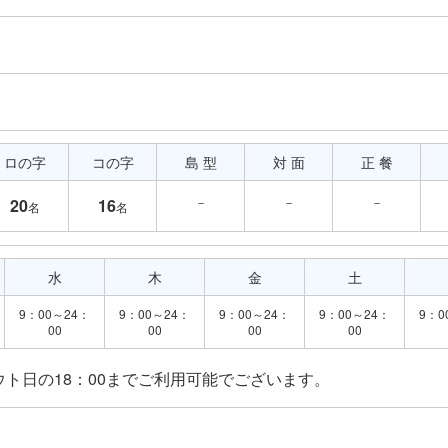
ロの字
コの字
島 型
対 面
正 餐
－
－
－
20
16
名
名
水
木
金
土
9：00～24：
9：00～24：
9：00～24：
9：00～24：
9：0
00
00
00
00