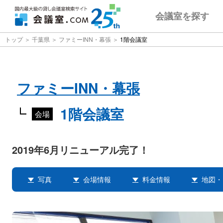
会議室
を探す
トップ
千葉県
ファミーINN・幕張
1階会議室
ファミーINN・幕張
1階会議室
会場
2019年6月リニューアル完了！
写真
会場情報
料金情報
地図・