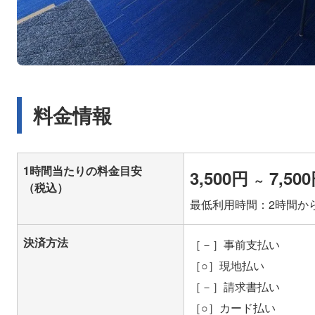
料金情報
1時間当たりの料金目安
3,500円
7,50
～
（税込）
最低利用時間：2時間か
決済方法
［－］事前支払い
［○］現地払い
［－］請求書払い
［○］カード払い