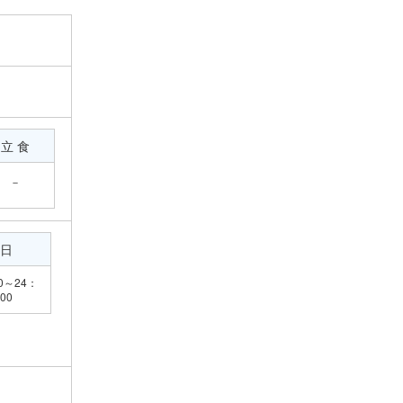
立 食
－
日
0～24：
00