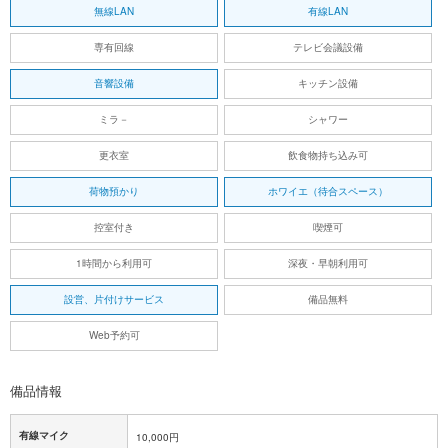
無線LAN
有線LAN
専有回線
テレビ会議設備
音響設備
キッチン設備
ミラ－
シャワー
更衣室
飲食物持ち込み可
荷物預かり
ホワイエ（待合スペース）
控室付き
喫煙可
1時間から利用可
深夜・早朝利用可
設営、片付けサービス
備品無料
Web予約可
備品情報
有線マイク
10,000円