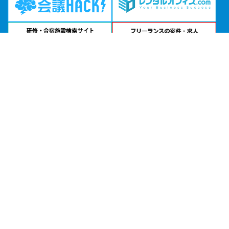
問い合わせる
お急ぎの方は
電話で相談
24時間受付 | 相談無料
大手町三井カンファレンス公式サイトを見る
エリアから貸し会議室を探す
北海道・東北
関東
北陸・甲信越
中部・東海
関西
中国・四国
九州・沖縄