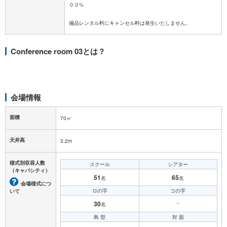
００%
Conference room 03とは？
会場情報
面積
70㎡
天井高
3.2m
様式別収容人数
スクール
シアター
（キャパシティ）
51
65
名
名
会場様式につ
ロの字
コの字
いて
30
－
名
島 型
対 面