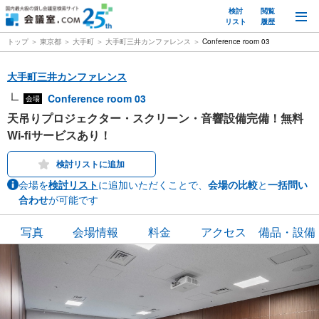
検討
閲覧
M
リスト
履歴
トップ
東京都
大手町
大手町三井カンファレンス
Conference room 03
大手町三井カンファレンス
Conference room 03
会場
天吊りプロジェクター・スクリーン・音響設備完備！無料
Wi-fiサービスあり！
検討リストに追加
会場を
検討リスト
に追加いただくことで、
会場の比較
と
一括問い
合わせ
が可能です
写真
会場情報
料金
アクセス
備品・設備