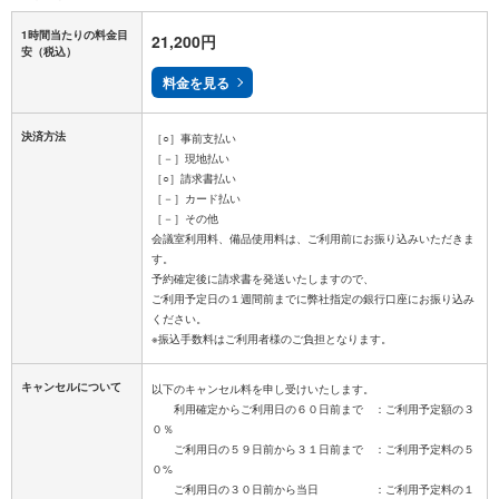
1時間当たりの料金目
21,200円
安
（税込）
料金を見る
決済方法
［○］事前支払い
［－］現地払い
［○］請求書払い
［－］カード払い
［－］その他
会議室利用料、備品使用料は、ご利用前にお振り込みいただきま
す。
予約確定後に請求書を発送いたしますので、
ご利用予定日の１週間前までに弊社指定の銀行口座にお振り込み
ください。
キャンセルについて
以下のキャンセル料を申し受けいたします。
利用確定からご利用日の６０日前まで ：ご利用予定額の３
０％
ご利用日の５９日前から３１日前まで ：ご利用予定料の５
０%
ご利用日の３０日前から当日 ：ご利用予定料の１