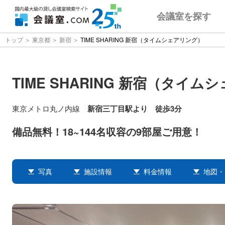
会議室
を探す
トップ
東京都
新宿
TIME SHARING 新宿（タイムシェアリング）
TIME SHARING 新宿（タイ
東京メトロ丸ノ内線
新宿三丁目駅より 徒歩3分
備品無料！18~144名収容の9部屋ご用意！
写真
施設情報
料金情報
地図・