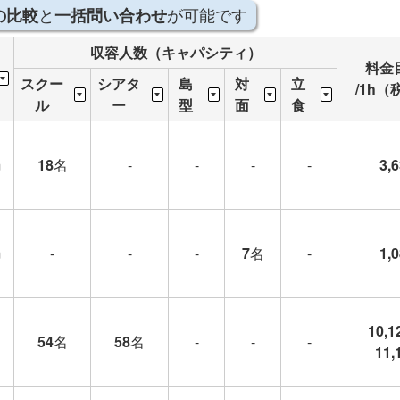
と
が可能です
の比較
一括問い合わせ
収容人数（キャパシティ）
料金
スクー
シアタ
島
対
立
/1h（
ル
ー
型
面
食
m
18
名
-
-
-
-
3,
m
-
-
-
7
名
-
1,
10,1
54
名
58
名
-
-
-
11,