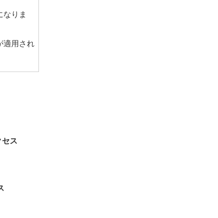
になりま
が適用され
クセス
ス