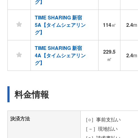
グ】
TIME SHARING 新宿
5A【タイムシェアリン
114
㎡
2.4
m
グ】
TIME SHARING 新宿
229.5
4A【タイムシェアリン
2.4
m
㎡
グ】
料金情報
決済方法
［○］事前支払い
［－］現地払い
［○］請求書払い