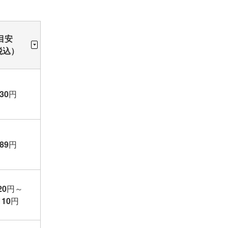
目安
税込）
630
円
089
円
20
円
～
110
円