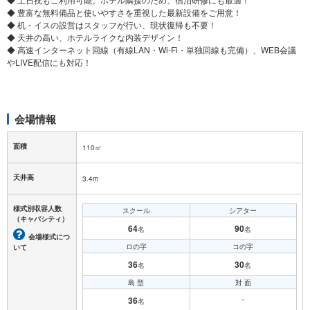
◆ 豊富な無料備品と使いやすさを重視した最新設備をご用意！
◆ 机・イスの設営はスタッフが行い、現状復帰も不要！
◆ 天井の高い、ホテルライクな内装デザイン！
◆ 高速インターネット回線（有線LAN・Wi-Fi・単独回線も完備）、WEB会議
やLIVE配信にも対応！
会場情報
面積
110㎡
天井高
3.4m
様式別収容人数
スクール
シアター
（キャパシティ）
64
90
名
名
会場様式につ
ロの字
コの字
いて
36
30
名
名
島 型
対 面
36
－
名