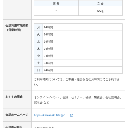
正 餐
立 食
－
65
名
会場利用可能時間
月
24時間
（営業時間）
火
24時間
水
24時間
木
24時間
金
24時間
土
24時間
日
24時間
ご利用時間については、ご準備・撤去を含むお時間にてご予約下さ
おすすめ用途
オンラインイベント、会議、セミナー、研修、懇親会、会社説明会、
展示会 など
会場ホームページ
https://kawasaki.tstc.jp/
会場受付担当