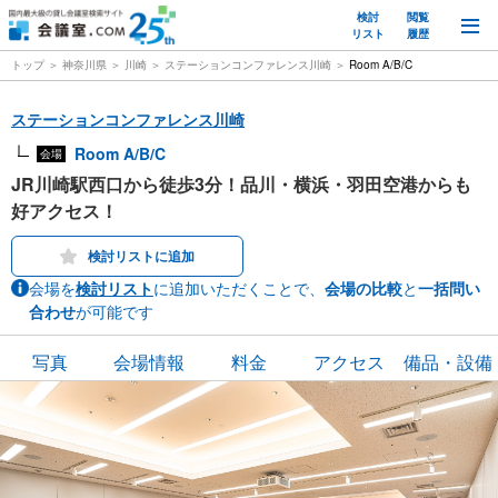
検討
閲覧
M
リスト
履歴
トップ
神奈川県
川崎
ステーションコンファレンス川崎
Room A/B/C
ステーションコンファレンス川崎
Room A/B/C
会場
JR川崎駅西口から徒歩3分！品川・横浜・羽田空港からも
好アクセス！
検討リストに追加
会場を
検討リスト
に追加いただくことで、
会場の比較
と
一括問い
合わせ
が可能です
写真
会場情報
料金
アクセス
備品・設備