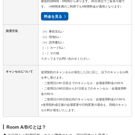
最低利用時間：4時間から承ります。30分単位でご延長可能で
す。（4時間未満のご利用でも4時間料金が適用となります）
料金を見る
決済方法
［○］事前支払い
［○］現地払い
［○］請求書払い
［－］カード払い
［－］その他
キャンセルについて
使用契約のキャンセルが発生した日に応じ、以下のキャンセル料
を申し受けます。
・ご使用日の91日前までのキャンセル：会場使用料金の30％
・ご使用日の90日前から31日前までのキャンセル：会場使用料
金の50％
・ご使用日の30日前以内のキャンセル：会場使用料金の100％
※使用契約成立後の会場変更や日時変更の場合も、同様のキャン
Room A/B/Cとは？
◆ 土日祝もご利用可能。ホテル隣接のため、宿泊研修にも最適！