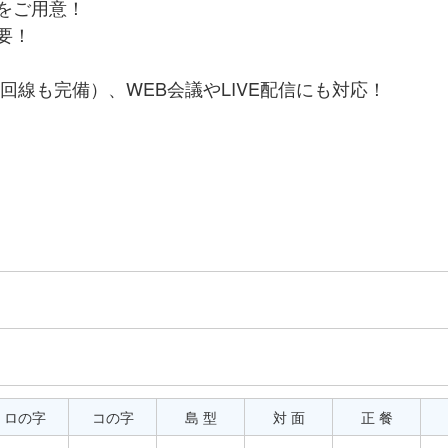
をご用意！
要！
独回線も完備）、WEB会議やLIVE配信にも対応！
ロの字
コの字
島 型
対 面
正 餐