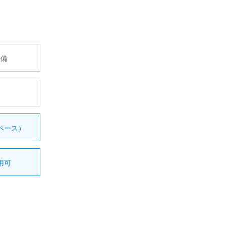
設備
ペース）
用可