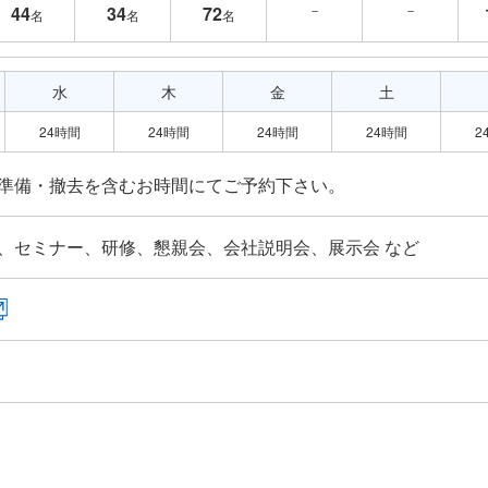
－
－
44
34
72
名
名
名
水
木
金
土
24時間
24時間
24時間
24時間
2
、セミナー、研修、懇親会、会社説明会、展示会 など