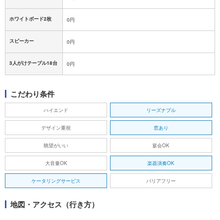
ホワイトボード2枚
0円
スピーカー
0円
3人がけテーブル18台
0円
こだわり条件
ハイエンド
リーズナブル
デザイン重視
窓あり
眺望がいい
宴会OK
大音量OK
楽器演奏OK
ケータリングサービス
バリアフリー
地図・アクセス（行き方）