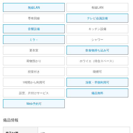
無線LAN
有線LAN
専有回線
テレビ会議設備
音響設備
キッチン設備
ミラ－
シャワー
更衣室
飲食物持ち込み可
荷物預かり
ホワイエ（待合スペース）
控室付き
喫煙可
1時間から利用可
深夜・早朝利用可
設営、片付けサービス
備品無料
Web予約可
備品情報