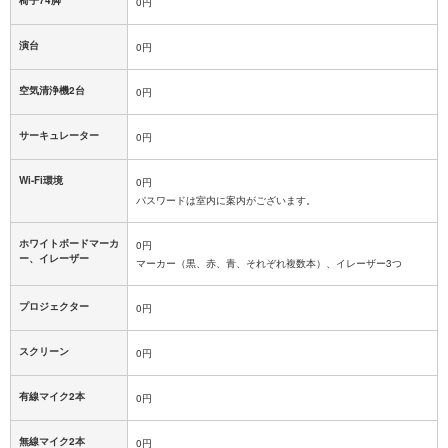
椅子74脚
0円
演台
0円
空気清浄機2台
0円
サーキュレーター
0円
Wi-Fi環境
0円
パスワードは室内に案内がございます。
ホワイトボードマーカ
0円
ー、イレーザー
マーカー（黒、赤、青、それぞれ複数本）、イレーザー3つ
プロジェクター
0円
スクリーン
0円
有線マイク2本
0円
無線マイク2本
0円