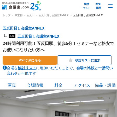
検討
閲覧
M
リスト
履歴
トップ
東京都
五反田
五反田貸し会議室ANNEX
五反田貸し会議室ANNEX
五反田貸し会議室ANNEX
五反田貸し会議室ANNEX
会場
24時間利用可能！五反田駅、徒歩5分！セミナーなど格安で
お使いになりたい方へ
Web予約こちら
検討リストに追加
会場を
検討リスト
に追加いただくことで、
会場の比較
と
一括問い
合わせ
が可能です
写真
会場情報
料金
アクセス
備品・設備