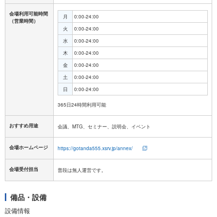
会場利用可能時間
月
0:00-24:00
（営業時間）
火
0:00-24:00
水
0:00-24:00
木
0:00-24:00
金
0:00-24:00
土
0:00-24:00
日
0:00-24:00
おすすめ用途
会議、MTG、セミナー、説明会、イベント
会場ホームページ
https://gotanda555.xsrv.jp/annex/
会場受付担当
普段は無人運営です。
備品・設備
設備情報