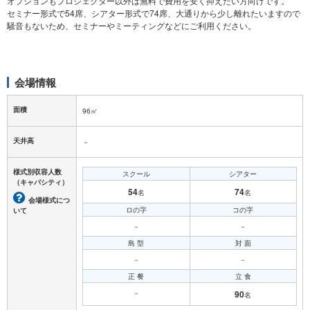
オプションもプロジェクター以外は無料で費用を安く抑えたい方向けです。
セミナー形式で54席、シアター形式で74席、大通りから少し離れたいますので
騒音もないため、セミナーやミーティングなどにご利用ください。
会場情報
面積
96㎡
天井高
－
様式別収容人数
スクール
シアター
（キャパシティ）
54
74
名
名
会場様式につ
ロの字
コの字
いて
－
－
島 型
対 面
－
－
正 餐
立 食
－
90
名