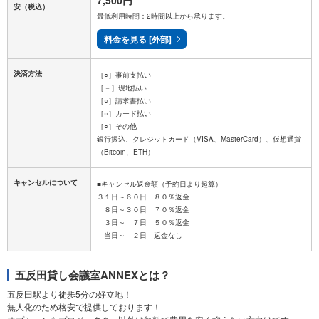
7,500円
安
（税込）
最低利用時間：2時間以上から承ります。
料金を見る [外部]
決済方法
［○］事前支払い
［－］現地払い
［○］請求書払い
［○］カード払い
［○］その他
銀行振込、クレジットカード（VISA、MasterCard）、仮想通貨
キャンセルについて
■キャンセル返金額（予約日より起算）
３１日～６０日 ８０％返金
８日～３０日 ７０％返金
３日～ ７日 ５０％返金
五反田貸し会議室ANNEXとは？
五反田駅より徒歩5分の好立地！
無人化のため格安で提供しております！