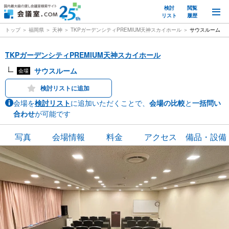
検討
閲覧
M
リスト
履歴
トップ
福岡県
天神
TKPガーデンシティPREMIUM天神スカイホール
サウスルーム
TKPガーデンシティPREMIUM天神スカイホール
サウスルーム
会場
検討リストに追加
会場を
検討リスト
に追加いただくことで、
会場の比較
と
一括問い
合わせ
が可能です
写真
会場情報
料金
アクセス
備品・設備