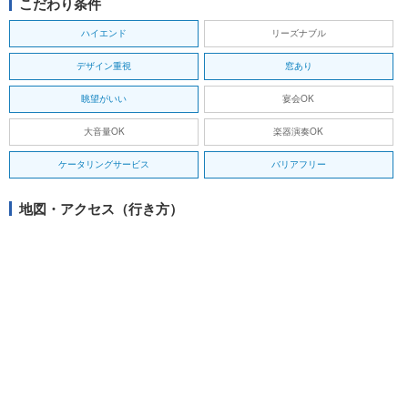
こだわり条件
ハイエンド
リーズナブル
デザイン重視
窓あり
眺望がいい
宴会OK
大音量OK
楽器演奏OK
ケータリングサービス
バリアフリー
地図・アクセス（行き方）