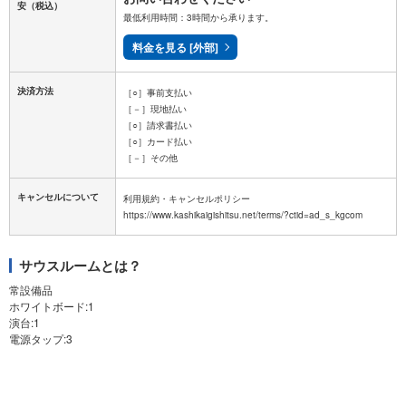
安
（税込）
最低利用時間：3時間から承ります。
料金を見る [外部]
決済方法
［○］事前支払い
［－］現地払い
［○］請求書払い
［○］カード払い
［－］その他
キャンセルについて
利用規約・キャンセルポリシー
サウスルームとは？
常設備品
ホワイトボード:1
演台:1
電源タップ:3