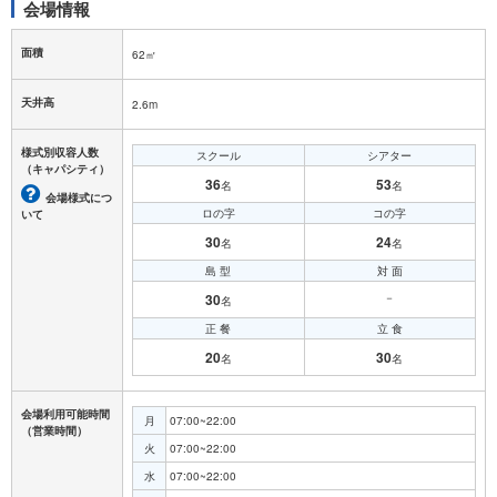
会場情報
面積
62㎡
天井高
2.6m
様式別収容人数
スクール
シアター
（キャパシティ）
36
53
名
名
会場様式につ
ロの字
コの字
いて
30
24
名
名
島 型
対 面
30
－
名
正 餐
立 食
20
30
名
名
会場利用可能時間
月
07:00~22:00
（営業時間）
火
07:00~22:00
水
07:00~22:00