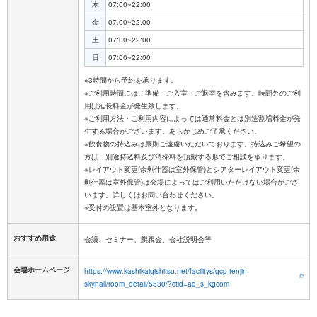
木
07:00~22:00
金
07:00~22:00
土
07:00~22:00
日
07:00~22:00
※3時間から予約を承ります。
※ご利用時間には、準備・ご入室・ご退室を含みます。時間外のご利
用は延長料金が発生致します。
※ご利用方法・ご利用内容によっては通常料金とは別途割増料金が発
生する場合がございます。あらかじめご了承ください。
※飲食物の持込みは原則ご遠慮いただいております。持込みご希望の
方は、別途持込料及び清掃料を頂戴する形でご相談を承ります。
※レイアウト変更(余剰什器は室外保管)とシアターレイアウト変更(余
剰什器は室外保管)は会場によってはご利用いただけない場合がござ
います。詳しくはお問い合わせください。
おすすめ用途
会議、セミナー、懇親会、会社説明会等
会場ホームページ
https://www.kashikaigishitsu.net/facilitys/gcp-tenjin-
skyhall/room_detail/5530/?ctid=ad_s_kgcom