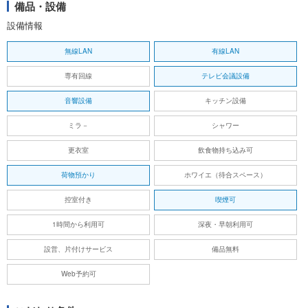
備品・設備
設備情報
無線LAN
有線LAN
専有回線
テレビ会議設備
音響設備
キッチン設備
ミラ－
シャワー
更衣室
飲食物持ち込み可
荷物預かり
ホワイエ（待合スペース）
控室付き
喫煙可
1時間から利用可
深夜・早朝利用可
設営、片付けサービス
備品無料
Web予約可