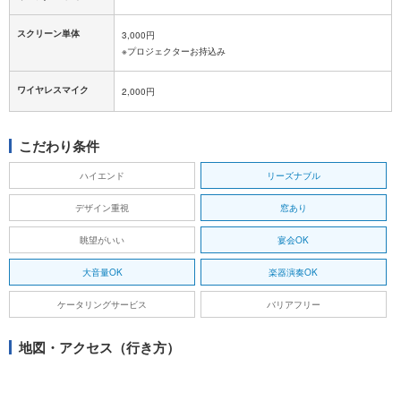
スクリーン単体
3,000円
※プロジェクターお持込み
ワイヤレスマイク
2,000円
こだわり条件
ハイエンド
リーズナブル
デザイン重視
窓あり
眺望がいい
宴会OK
大音量OK
楽器演奏OK
ケータリングサービス
バリアフリー
地図・アクセス（行き方）