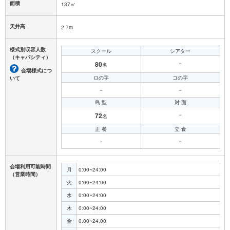
面積
137㎡
天井高
2.7m
様式別収容人数
スクール
シアター
（キャパシティ）
80
－
名
会場様式につ
ロの字
コの字
いて
－
－
島 型
対 面
72
－
名
正 餐
立 食
－
－
会場利用可能時間
月
0:00~24:00
（営業時間）
火
0:00~24:00
水
0:00~24:00
木
0:00~24:00
金
0:00~24:00