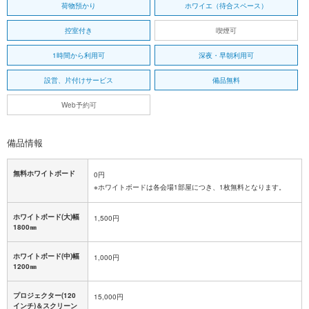
荷物預かり
ホワイエ（待合スペース）
控室付き
喫煙可
1時間から利用可
深夜・早朝利用可
設営、片付けサービス
備品無料
Web予約可
備品情報
無料ホワイトボード
0円
※ホワイトボードは各会場1部屋につき、1枚無料となります。
ホワイトボード(大)幅
1,500円
1800㎜
ホワイトボード(中)幅
1,000円
1200㎜
プロジェクター(120
15,000円
インチ)＆スクリーン