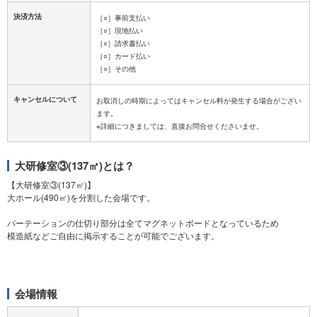
決済方法
［○］事前支払い
［○］現地払い
［○］請求書払い
［○］カード払い
［○］その他
キャンセルについて
お取消しの時期によってはキャンセル料が発生する場合がござい
ます。
大研修室③(137㎡)とは？
【大研修室③(137㎡)】
大ホール(490㎡)を分割した会場です。
パーテーションの仕切り部分は全てマグネットボードとなっているため
模造紙などご自由に掲示することが可能でございます。
会場情報