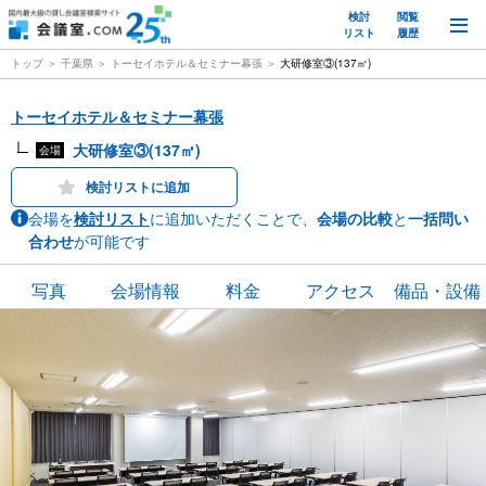
検討
閲覧
M
リスト
履歴
トップ
千葉県
トーセイホテル＆セミナー幕張
大研修室③(137㎡)
トーセイホテル＆セミナー幕張
大研修室③(137㎡)
会場
検討リストに追加
会場を
検討リスト
に追加いただくことで、
会場の比較
と
一括問い
合わせ
が可能です
写真
会場情報
料金
アクセス
備品・設備