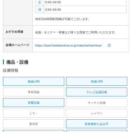
土
0:00~24:00
日
0:00~24:00
おすすめ用途
会議・セミナー・研修など様々な用途でご利用いただけます。
会場ホームページ
https://tosei-hotelseminar.co.jp/makuhari/seminar/
備品・設備
設備情報
無線LAN
有線LAN
専有回線
テレビ会議設備
音響設備
キッチン設備
ミラ－
シャワー
更衣室
飲食物持ち込み可