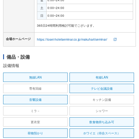
金
0:00~24:00
土
0:00~24:00
日
0:00~24:00
会場ホームページ
https://tosei-hotelseminar.co.jp/makuhari/seminar/
備品・設備
設備情報
無線LAN
有線LAN
専有回線
テレビ会議設備
音響設備
キッチン設備
ミラ－
シャワー
更衣室
飲食物持ち込み可
荷物預かり
ホワイエ（待合スペース）