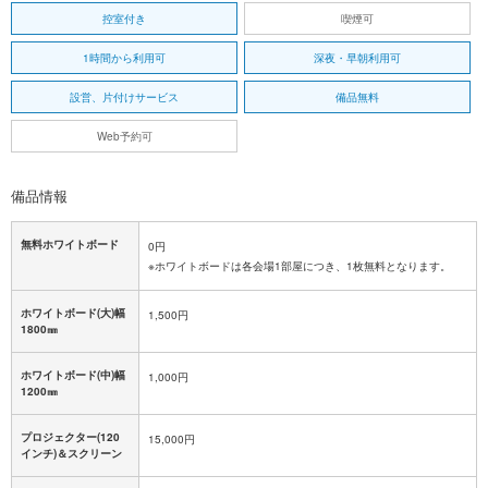
控室付き
喫煙可
1時間から利用可
深夜・早朝利用可
設営、片付けサービス
備品無料
Web予約可
備品情報
無料ホワイトボード
0円
※ホワイトボードは各会場1部屋につき、1枚無料となります。
ホワイトボード(大)幅
1,500円
1800㎜
ホワイトボード(中)幅
1,000円
1200㎜
プロジェクター(120
15,000円
インチ)＆スクリーン