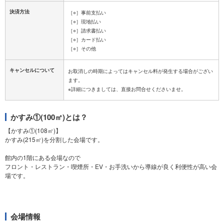
決済方法
［○］事前支払い
［○］現地払い
［○］請求書払い
［○］カード払い
［○］その他
キャンセルについて
お取消しの時期によってはキャンセル料が発生する場合がござい
ます。
かすみ①(100㎡)とは？
【かすみ①(108㎡)】
かすみ(215㎡)を分割した会場です。
館内の1階にある会場なので
フロント・レストラン・喫煙所・EV・お手洗いから導線が良く利便性が高い会
場です。
会場情報