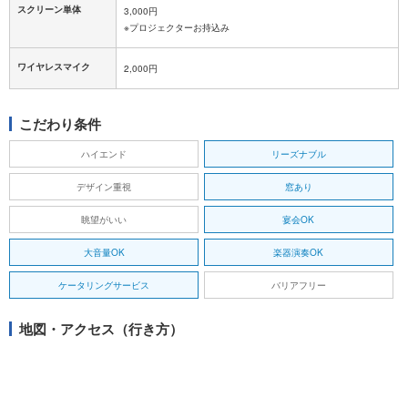
スクリーン単体
3,000円
※プロジェクターお持込み
ワイヤレスマイク
2,000円
こだわり条件
ハイエンド
リーズナブル
デザイン重視
窓あり
眺望がいい
宴会OK
大音量OK
楽器演奏OK
ケータリングサービス
バリアフリー
地図・アクセス（行き方）