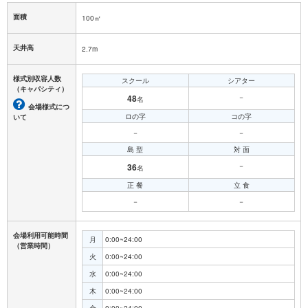
面積
100㎡
天井高
2.7m
様式別収容人数
スクール
シアター
（キャパシティ）
48
－
名
会場様式につ
ロの字
コの字
いて
－
－
島 型
対 面
36
－
名
正 餐
立 食
－
－
会場利用可能時間
月
0:00~24:00
（営業時間）
火
0:00~24:00
水
0:00~24:00
木
0:00~24:00