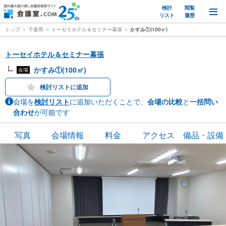
検討
閲覧
M
リスト
履歴
トップ
千葉県
トーセイホテル＆セミナー幕張
かすみ①(100㎡)
トーセイホテル＆セミナー幕張
かすみ①(100㎡)
会場
検討リストに追加
会場を
検討リスト
に追加いただくことで、
会場の比較
と
一括問い
合わせ
が可能です
写真
会場情報
料金
アクセス
備品・設備