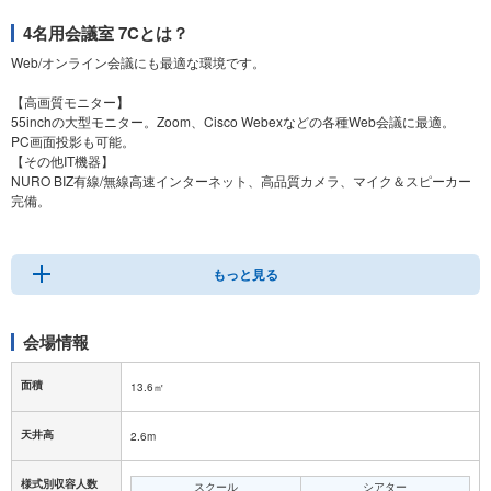
4名用会議室 7Cとは？
Web/オンライン会議にも最適な環境です。
【高画質モニター】
55inchの大型モニター。Zoom、Cisco Webexなどの各種Web会議に最適。
PC画面投影も可能。
【その他IT機器】
NURO BIZ有線/無線高速インターネット、高品質カメラ、マイク＆スピーカー
完備。
【サービス】
ドリンクサーブ、ホワイトボード（要予約）、受付スタッフによるエスコート
が室料に含まれます。
もっと見る
会場情報
面積
13.6㎡
天井高
2.6m
様式別収容人数
スクール
シアター