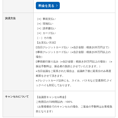
料金を見る
決済方法
［○］事前支払い
［○］現地払い
［○］請求書払い
［○］カード払い
［－］その他
【お支払い方法】
□当日クレジットカード払い（※合計金額：税抜き20万円まで）
□事前クレジットカード払い（※合計金額：税抜き20万円以上の
場合）
□事前銀行振り込み（※合計金額：税抜き20万円以上の場合）（※
振込手数料は、振込者の負担とさせていただきます。）
※当日会議をご延長された場合は、会議終了後に延長分のみ再度
精算をさせて頂きます。
※クレジットカード以外にも、スイカ、パスモなど交通系IC,クイ
キャンセルについて
【会議室キャンセル料金】
ご利用日の72時間以内：100%
（お客様都合でのキャンセルの場合、ご返金の手数料はお客様負