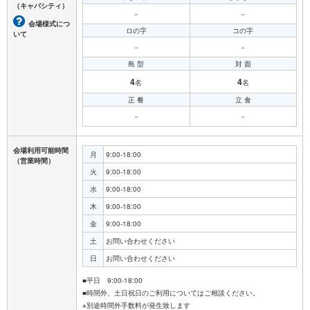
（キャパシティ）
－
－
会場様式につ
ロの字
コの字
いて
－
－
島 型
対 面
4
4
名
名
正 餐
立 食
－
－
会場利用可能時間
月
9:00-18:00
（営業時間）
火
9:00-18:00
水
9:00-18:00
木
9:00-18:00
金
9:00-18:00
土
お問い合わせください
日
お問い合わせください
■平日 9:00-18:00
■時間外、土日祝日のご利用についてはご相談ください。