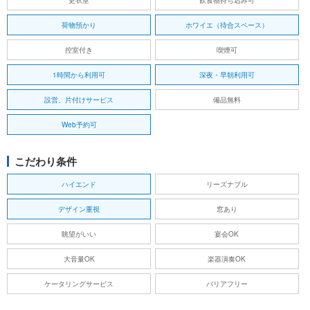
荷物預かり
ホワイエ（待合スペース）
控室付き
喫煙可
1時間から利用可
深夜・早朝利用可
設営、片付けサービス
備品無料
Web予約可
こだわり条件
ハイエンド
リーズナブル
デザイン重視
窓あり
眺望がいい
宴会OK
大音量OK
楽器演奏OK
ケータリングサービス
バリアフリー