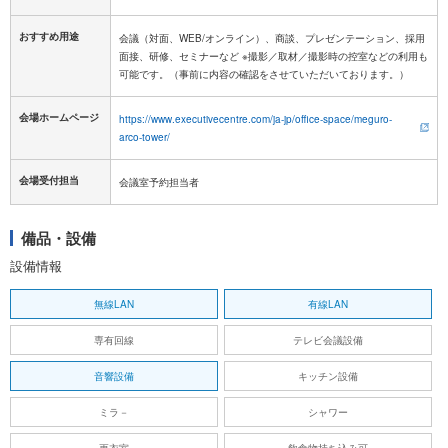
おすすめ用途
会議（対面、WEB/オンライン）、商談、プレゼンテーション、採用
面接、研修、セミナーなど ※撮影／取材／撮影時の控室などの利用も
可能です。（事前に内容の確認をさせていただいております。）
会場ホームページ
https://www.executivecentre.com/ja-jp/office-space/meguro-
arco-tower/
会場受付担当
会議室予約担当者
備品・設備
設備情報
無線LAN
有線LAN
専有回線
テレビ会議設備
音響設備
キッチン設備
ミラ－
シャワー
更衣室
飲食物持ち込み可