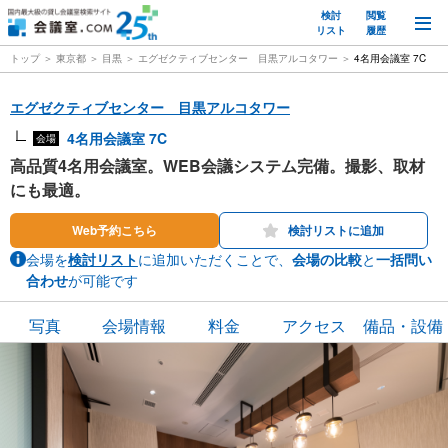
検討
閲覧
M
リスト
履歴
トップ
東京都
目黒
エグゼクティブセンター 目黒アルコタワー
4名用会議室 7C
エグゼクティブセンター 目黒アルコタワー
4名用会議室 7C
会場
高品質4名用会議室。WEB会議システム完備。撮影、取材
にも最適。
Web予約こちら
検討リストに追加
会場を
検討リスト
に追加いただくことで、
会場の比較
と
一括問い
合わせ
が可能です
写真
会場情報
料金
アクセス
備品・設備