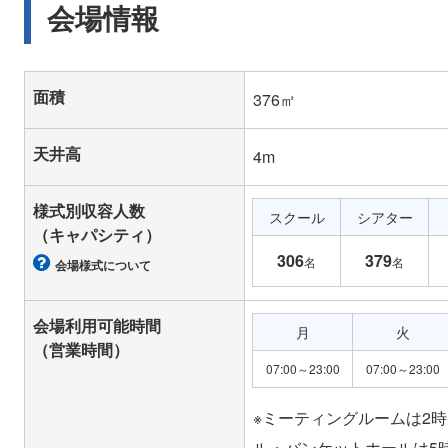
会場情報
面積
376㎡
天井高
4m
様式別収容人数
スクール
シアター
（キャパシティ）
306
379
名
名
会場様式について
会場利用可能時間
月
火
（営業時間）
07:00～23:00
07:00～23:00
※ミーティングルームは2
ル・バンケットホールは5