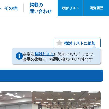
掲載の
その他
検討
リスト
閲覧
履歴
問い合わせ
検討リストに追加
会場を
検討リスト
に追加いただくことで、
会場の比較
と
一括問い合わせ
が可能です