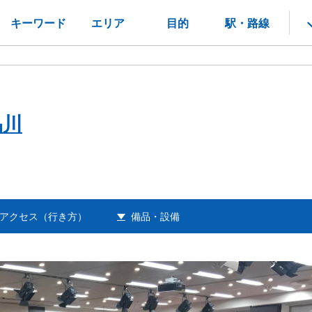
キーワード
エリア
目的
駅・路線
品川
アクセス（行き方）
備品・設備