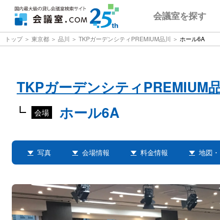
会議室
を探す
トップ
東京都
品川
TKPガーデンシティPREMIUM品川
ホール6A
TKPガーデンシティPREMIUM
ホール6A
会場
写真
会場情報
料金情報
地図・