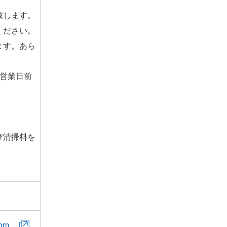
致します。
ください。
ます。あら
3営業日前
び清掃料を
com