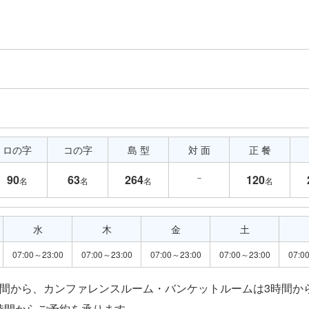
ロの字
コの字
島 型
対 面
正 餐
－
90
63
264
120
名
名
名
名
水
木
金
土
07:00～23:00
07:00～23:00
07:00～23:00
07:00～23:00
07:0
時間から、カンファレンスルーム・バンケットルームは3時間か
時間からご予約を承ります。