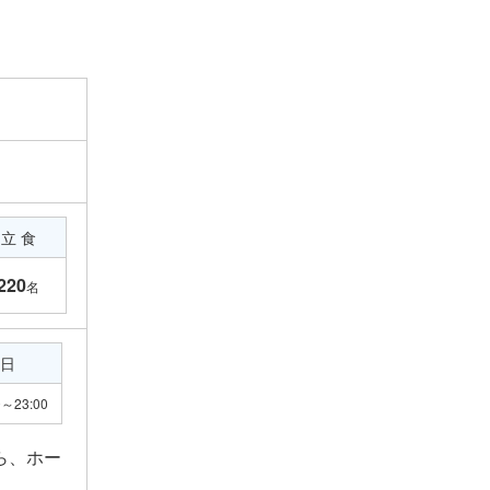
立 食
220
名
日
0～23:00
ら、ホー