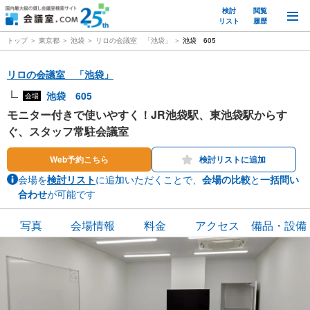
検討
閲覧
M
リスト
履歴
トップ
東京都
池袋
リロの会議室 「池袋」
池袋 605
リロの会議室 「池袋」
池袋 605
会場
モニター付きで使いやすく！JR池袋駅、東池袋駅からす
ぐ、スタッフ常駐会議室
Web予約こちら
検討リストに追加
会場を
検討リスト
に追加いただくことで、
会場の比較
と
一括問い
合わせ
が可能です
写真
会場情報
料金
アクセス
備品・設備