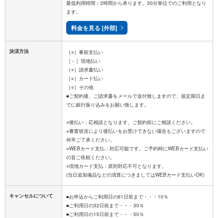
最低利用時間：2時間から承ります。30分単位でのご利用となり
ます。
料金を見る [外部]
決済方法
［○］事前支払い
［－］現地払い
［○］請求書払い
［○］カード払い
［○］その他
■ご契約後、ご請求書をメールで送付致しますので、規定期日ま
でに銀行振り込みをお願い致します。
○後払い：応相談となります。ご契約前にご相談ください。
※審査状況により後払いをお受けできない場合もございますので
何卒ご了承ください。
○WEBカード支払：対応可能です。ご予約時にWEBカード支払い
の旨ご依頼ください。
○現地カード支払：原則対応不可となります。
キャンセルについて
■お申込からご利用日の61日前まで・・・10％
■ご利用日の32日前まで・・・30％
■ご利用日の15日前まで・・・50％