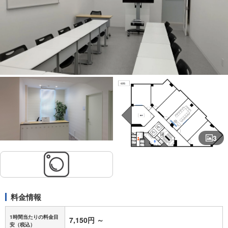
3
料金情報
1時間当たりの料金目
7,150円
～
安
（税込）