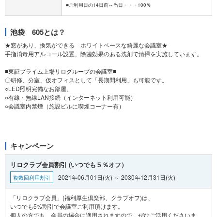
池袋 605とは？
★窓があり、換気ができる ホワイトベースな綺麗な会議室★
手指消毒用アルコール設置、除菌効果のある洗剤で清掃を実施しています。
■東証プライム上場リログループの会議室■
〇研修、分室、仮オフィスとして「長期間利用」も可能です。
○LED照明完備なお部屋、
○有線・無線LAN接続（インターネット利用可能）
○会議室内禁煙（施設ビルに喫煙コーナー有）
キャンペーン
リロクラブ会員割引 (いつでも５％オフ）
2021年06月01日(火) ～ 2030年12月31日(火)
複数回利用割引
「リロクラブ会員」(福利厚生倶楽部、クラブオフ)は、
いつでも5%割引で会議室ご利用頂けます。
個人の方でも、会員の場合は適用されますので、ぜひご活用くださいま