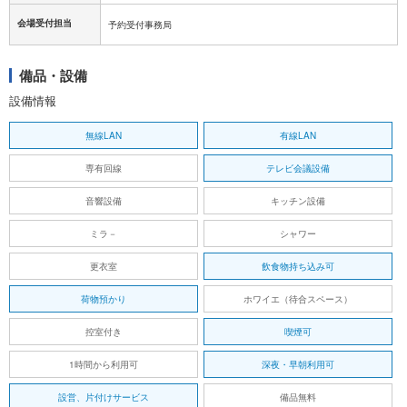
会場受付担当
予約受付事務局
備品・設備
設備情報
無線LAN
有線LAN
専有回線
テレビ会議設備
音響設備
キッチン設備
ミラ－
シャワー
更衣室
飲食物持ち込み可
荷物預かり
ホワイエ（待合スペース）
控室付き
喫煙可
1時間から利用可
深夜・早朝利用可
設営、片付けサービス
備品無料