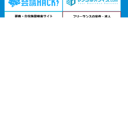
問い合わせる
お急ぎの方は
電話で相談
24時間受付 | 相談無料
リロの会議室 「池袋」公式サイトを見る
エリアから貸し会議室を探す
北海道・東北
関東
北陸・甲信越
中部・東海
関西
中国・四国
九州・沖縄
目的から探す