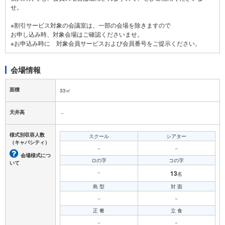
せ。
※割引サービス対象の会議室は、一部の会場を除きますので
お申し込み時、対象会場はご確認くださいませ。
会場情報
面積
33㎡
天井高
－
様式別収容人数
スクール
シアター
（キャパシティ）
－
－
会場様式につ
ロの字
コの字
いて
－
13
名
島 型
対 面
－
－
正 餐
立 食
－
－