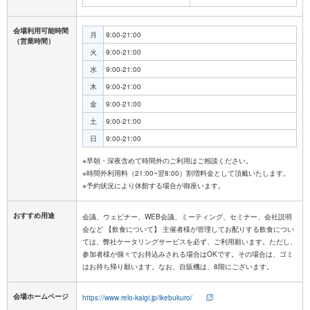
会場利用可能時間
月
9:00-21:00
（営業時間）
火
9:00-21:00
水
9:00-21:00
木
9:00-21:00
金
9:00-21:00
土
9:00-21:00
日
9:00-21:00
※早朝・深夜含めて時間外のご利用はご相談ください。
※時間外利用料（21:00~翌8:00）割増料金として頂戴いたします。
おすすめ用途
会議、ウェビナー、WEB会議、ミーティング、セミナー、会社説明
会など 【飲食について】 主催者様が管理してお配りする飲食につい
ては、弊社ケータリングサービスを必ず、ご利用願います。ただし、
参加者様が個々でお持込みされる場合はOKです。その場合は、ゴミ
はお持ち帰り願います。なお、自販機は、8階にございます。
会場ホームページ
https://www.relo-kaigi.jp/ikebukuro/