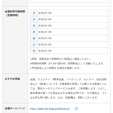
会場利用可能時間
月
9:00-21:00
（営業時間）
火
9:00-21:00
水
9:00-21:00
木
9:00-21:00
金
9:00-21:00
土
9:00-21:00
日
9:00-21:00
※早朝・深夜含めて時間外のご利用はご相談ください。
※時間外利用料（21:00~翌8:00）割増料金として頂戴いたします。
おすすめ用途
会議、ウェビナー、WEB会議、ミーティング、セミナー、会社説明
会など 【飲食について】 主催者様が管理してお配りする飲食につい
ては、弊社ケータリングサービスを必ず、ご利用願います。ただし、
参加者様が個々でお持込みされる場合はOKです。その場合は、ゴミ
はお持ち帰り願います。なお、自販機は、8階にございます。
会場ホームページ
https://www.relo-kaigi.jp/ikebukuro/