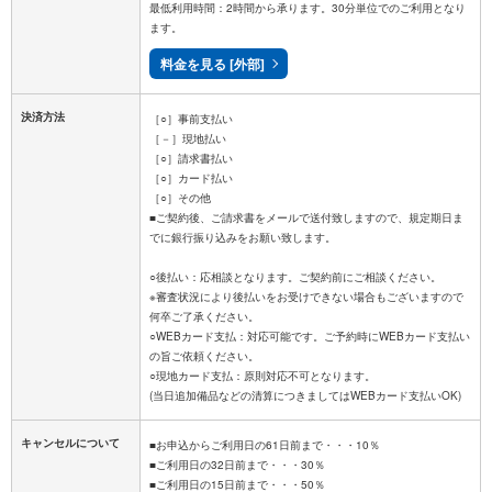
最低利用時間：2時間から承ります。30分単位でのご利用となり
ます。
料金を見る [外部]
決済方法
［○］事前支払い
［－］現地払い
［○］請求書払い
［○］カード払い
［○］その他
■ご契約後、ご請求書をメールで送付致しますので、規定期日ま
でに銀行振り込みをお願い致します。
○後払い：応相談となります。ご契約前にご相談ください。
※審査状況により後払いをお受けできない場合もございますので
何卒ご了承ください。
○WEBカード支払：対応可能です。ご予約時にWEBカード支払い
の旨ご依頼ください。
○現地カード支払：原則対応不可となります。
キャンセルについて
■お申込からご利用日の61日前まで・・・10％
■ご利用日の32日前まで・・・30％
■ご利用日の15日前まで・・・50％