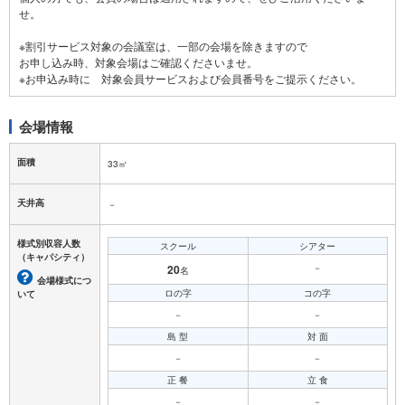
せ。
※割引サービス対象の会議室は、一部の会場を除きますので
お申し込み時、対象会場はご確認くださいませ。
会場情報
面積
33㎡
天井高
－
様式別収容人数
スクール
シアター
（キャパシティ）
20
－
名
会場様式につ
ロの字
コの字
いて
－
－
島 型
対 面
－
－
正 餐
立 食
－
－