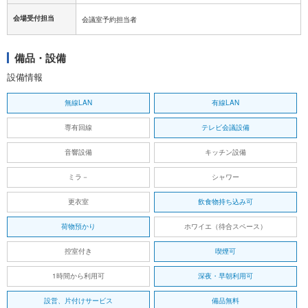
会場受付担当
会議室予約担当者
備品・設備
設備情報
無線LAN
有線LAN
専有回線
テレビ会議設備
音響設備
キッチン設備
ミラ－
シャワー
更衣室
飲食物持ち込み可
荷物預かり
ホワイエ（待合スペース）
控室付き
喫煙可
1時間から利用可
深夜・早朝利用可
設営、片付けサービス
備品無料