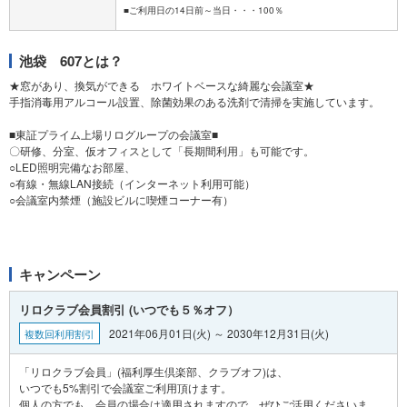
池袋 607とは？
★窓があり、換気ができる ホワイトベースな綺麗な会議室★
手指消毒用アルコール設置、除菌効果のある洗剤で清掃を実施しています。
■東証プライム上場リログループの会議室■
〇研修、分室、仮オフィスとして「長期間利用」も可能です。
○LED照明完備なお部屋、
○有線・無線LAN接続（インターネット利用可能）
○会議室内禁煙（施設ビルに喫煙コーナー有）
キャンペーン
リロクラブ会員割引 (いつでも５％オフ）
2021年06月01日(火) ～ 2030年12月31日(火)
複数回利用割引
「リロクラブ会員」(福利厚生倶楽部、クラブオフ)は、
いつでも5%割引で会議室ご利用頂けます。
個人の方でも、会員の場合は適用されますので、ぜひご活用くださいま