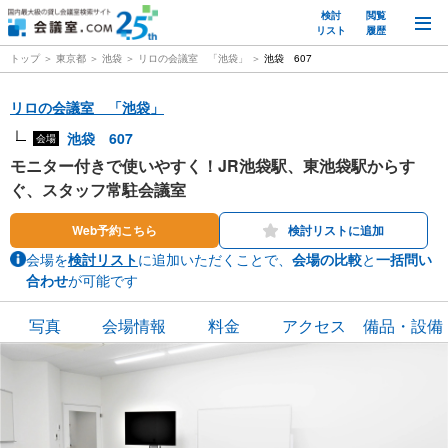
検討
閲覧
M
リスト
履歴
トップ
東京都
池袋
リロの会議室 「池袋」
池袋 607
リロの会議室 「池袋」
池袋 607
会場
モニター付きで使いやすく！JR池袋駅、東池袋駅からす
ぐ、スタッフ常駐会議室
Web予約こちら
検討リストに追加
会場を
検討リスト
に追加いただくことで、
会場の比較
と
一括問い
合わせ
が可能です
写真
会場情報
料金
アクセス
備品・設備