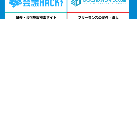
問い合わせる
お急ぎの方は
電話で相談
24時間受付 | 相談無料
リロの会議室 「池袋」公式サイトを見る
エリアから貸し会議室を探す
北海道・東北
関東
北陸・甲信越
中部・東海
関西
中国・四国
九州・沖縄
目的から探す