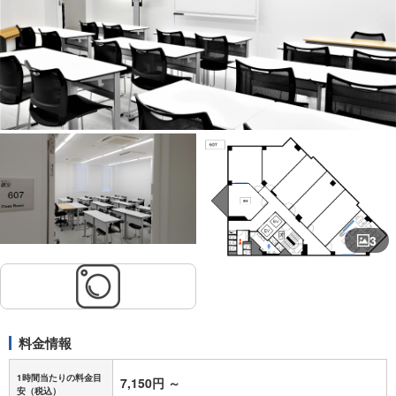
3
料金情報
1時間当たりの料金目
7,150円
～
安
（税込）