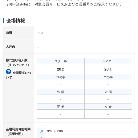
会場情報
面積
33㎡
天井高
－
様式別収容人数
スクール
シアター
（キャパシティ）
20
20
名
名
会場様式につ
ロの字
コの字
いて
－
－
島 型
対 面
－
－
正 餐
立 食
－
－
会場利用可能時間
月
9:00-21:00
（営業時間）