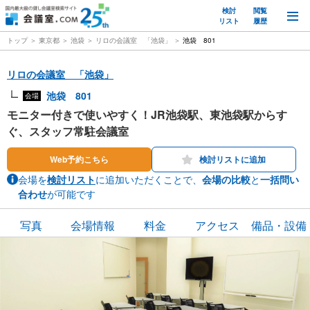
検討
閲覧
M
リスト
履歴
トップ
東京都
池袋
リロの会議室 「池袋」
池袋 801
リロの会議室 「池袋」
池袋 801
会場
モニター付きで使いやすく！JR池袋駅、東池袋駅からす
ぐ、スタッフ常駐会議室
Web予約こちら
検討リストに追加
会場を
検討リスト
に追加いただくことで、
会場の比較
と
一括問い
合わせ
が可能です
写真
会場情報
料金
アクセス
備品・設備