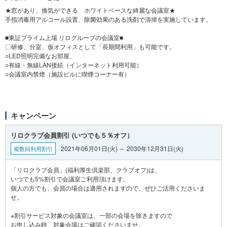
★窓があり、換気ができる ホワイトベースな綺麗な会議室★
手指消毒用アルコール設置、除菌効果のある洗剤で清掃を実施しています。
■東証プライム上場 リログループの会議室■
〇研修、分室、仮オフィスとして「長期間利用」も可能です。
○LED照明完備なお部屋、
○有線・無線LAN接続（インターネット利用可能）
○会議室内禁煙（施設ビルに喫煙コーナー有）
キャンペーン
リロクラブ会員割引 (いつでも５％オフ）
2021年06月01日(火) ～ 2030年12月31日(火)
複数回利用割引
「リロクラブ会員」(福利厚生倶楽部、クラブオフ)は、
いつでも5%割引で会議室ご利用頂けます。
個人の方でも、会員の場合は適用されますので、ぜひご活用くださいま
せ。
※割引サービス対象の会議室は、一部の会場を除きますので
お申し込み時、対象会場はご確認くださいませ。