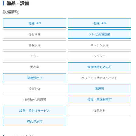
備品・設備
設備情報
無線LAN
有線LAN
専有回線
テレビ会議設備
音響設備
キッチン設備
ミラ－
シャワー
更衣室
飲食物持ち込み可
荷物預かり
ホワイエ（待合スペース）
控室付き
喫煙可
1時間から利用可
深夜・早朝利用可
設営、片付けサービス
備品無料
Web予約可