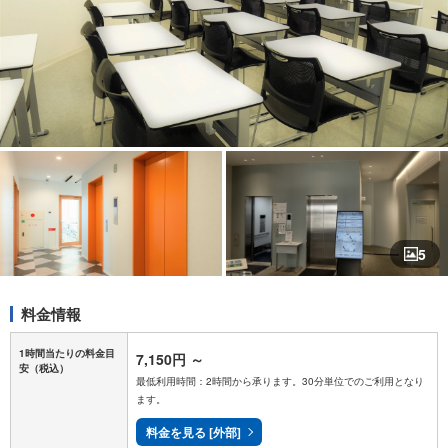
5
料金情報
1時間当たりの料金目
7,150円
～
安
（税込）
最低利用時間：2時間から承ります。30分単位でのご利用となり
ます。
料金を見る [外部]