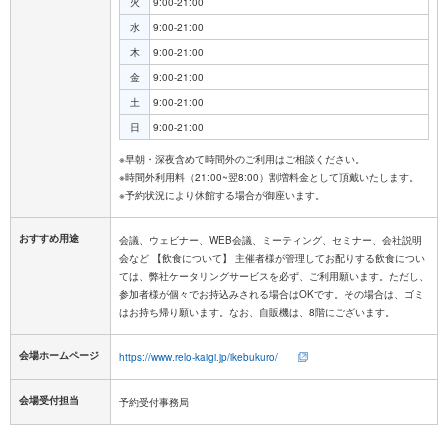
火
9:00-21:00
水
9:00-21:00
木
9:00-21:00
金
9:00-21:00
土
9:00-21:00
日
9:00-21:00
※早朝・深夜含めて時間外のご利用はご相談ください。
※時間外利用料（21:00~翌8:00）割増料金として頂戴いたします。
おすすめ用途
会議、ウェビナー、WEB会議、ミーティング、セミナー、会社説明
会など 【飲食について】 主催者様が管理してお配りする飲食につい
ては、弊社ケータリングサービスを必ず、ご利用願います。ただし、
参加者様が個々でお持込みされる場合はOKです。その場合は、ゴミ
はお持ち帰り願います。なお、自販機は、8階にございます。
会場ホームページ
https://www.relo-kaigi.jp/ikebukuro/
会場受付担当
予約受付事務局