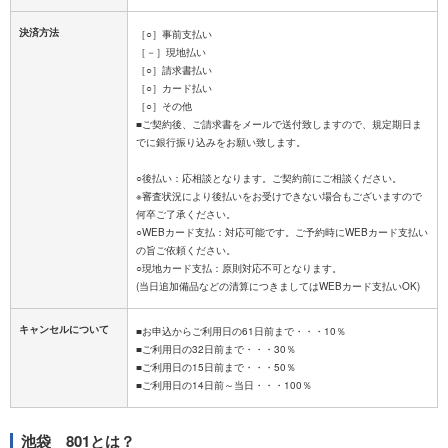
決済方法
［○］事前支払い
［－］現地払い
［○］請求書払い
［○］カード払い
［○］その他
■ご契約後、ご請求書をメールで送付致しますので、規定期日ま
でに銀行振り込みをお願い致します。
○後払い：応相談となります。ご契約前にご相談ください。
※審査状況により後払いをお受けできない場合もございますので
何卒ご了承ください。
○WEBカード支払：対応可能です。ご予約時にWEBカード支払い
の旨ご依頼ください。
○現地カード支払：原則対応不可となります。
キャンセルについて
■お申込からご利用日の61日前まで・・・10％
■ご利用日の32日前まで・・・30％
■ご利用日の15日前まで・・・50％
池袋 801とは？