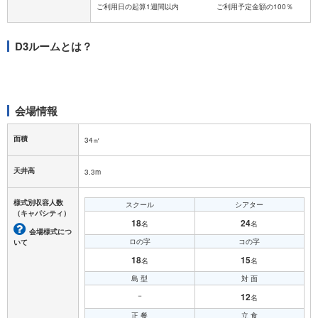
D3ルームとは？
会場情報
面積
34㎡
天井高
3.3m
様式別収容人数
スクール
シアター
（キャパシティ）
18
24
名
名
会場様式につ
ロの字
コの字
いて
18
15
名
名
島 型
対 面
－
12
名
正 餐
立 食