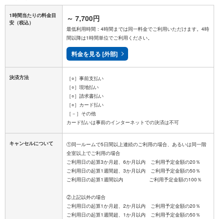
1時間当たりの料金目
～
7,700円
安
（税込）
最低利用時間：4時間までは同一料金でご利用いただけます。4時
間以降は1時間単位でご利用ください。
料金を見る [外部]
決済方法
［○］事前支払い
［○］現地払い
［○］請求書払い
［○］カード払い
［－］その他
キャンセルについて
①同一ルームで5日間以上連続のご利用の場合、あるいは同一階
全室以上でご利用の場合
ご利用日の起算3か月超、6か月以内 ご利用予定金額の20％
ご利用日の起算1週間超、3か月以内 ご利用予定金額の50％
ご利用日の起算1週間以内 ご利用予定金額の100％
②上記以外の場合
ご利用日の起算1か月超、2か月以内 ご利用予定金額の20％
ご利用日の起算1週間超、1か月以内 ご利用予定金額の50％