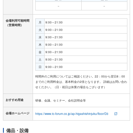
－
－
会場利用可能時間
月
9:00～21:00
（営業時間）
火
9:00～21:00
水
9:00～21:00
木
9:00～21:00
金
9:00～21:00
土
9:00～21:00
日
9:00～21:00
時間外のご利用についてはご相談ください。22：00から翌日8：00
までのご利用料金は、基本料金の2倍となります。 詳細はお問い合わ
おすすめ用途
研修、会議、セミナー、会社説明会等
会場ホームページ
https://www.tc-forum.co.jp/ap-higashishinjuku/floor/D3
備品・設備