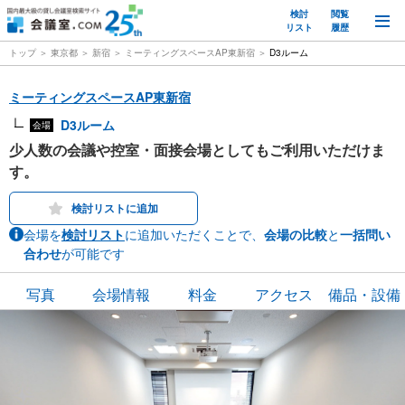
検討
閲覧
M
リスト
履歴
トップ
東京都
新宿
ミーティングスペースAP東新宿
D3ルーム
ミーティングスペースAP東新宿
D3ルーム
会場
少人数の会議や控室・面接会場としてもご利用いただけま
す。
検討リストに追加
会場を
検討リスト
に追加いただくことで、
会場の比較
と
一括問い
合わせ
が可能です
写真
会場情報
料金
アクセス
備品・設備