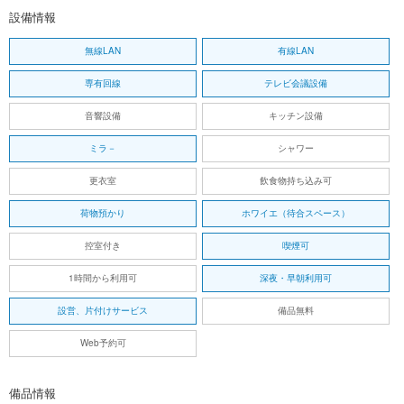
設備情報
無線LAN
有線LAN
専有回線
テレビ会議設備
音響設備
キッチン設備
ミラ－
シャワー
更衣室
飲食物持ち込み可
荷物預かり
ホワイエ（待合スペース）
控室付き
喫煙可
1時間から利用可
深夜・早朝利用可
設営、片付けサービス
備品無料
Web予約可
備品情報