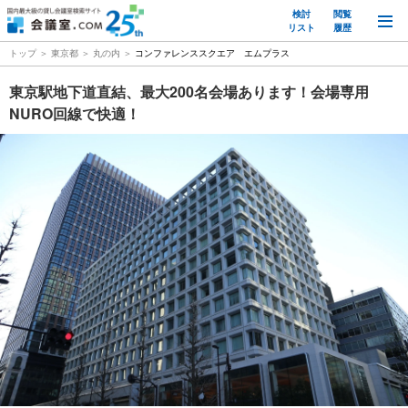
検討
閲覧
M
リスト
履歴
トップ
東京都
丸の内
コンファレンススクエア エムプラス
東京駅地下道直結、最大200名会場あります！会場専用
NURO回線で快適！