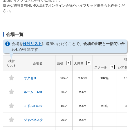
快適な施設専有NURO回線でオンライン会議やハイブリッド催事もお任せくだ
さい。
会場一覧
会場を
検討リスト
に追加いただくことで、
会場の比較
と
一括問い合
わせ
が可能です
収
検討
会場名
面積
天井高
リスト
スクール
シアタ
㎡
m
名
サクセス
375
2.68
132
160
㎡
m
-
-
ルーム A/B
30
2.4
㎡
m
名
ミドル3 40㎡
40
2.4
21
32
㎡
m
-
-
ジャパネスク
20
2.4