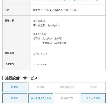
住所
東京都千代田区丸の内2-5-2 三菱ビル 10F
最寄り駅
地下道直結
JR 東京駅 丸の内南口
徒歩5分以内
地下鉄 丸の内線 東京駅
千代田線 二重橋前駅
電話番号
03-3217-7111
FAX番号
03-3217-7501
施設設備・サービス
駐車場
駐輪場
施設内喫煙所
宿泊可
駅直結
駅から徒歩5分以内
24時間営業
スタッフ常駐