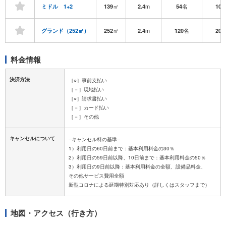
㎡
m
名
ミドル 1+2
139
2.4
54
104
㎡
m
名
グランド（252㎡）
252
2.4
120
200
料金情報
決済方法
［○］事前支払い
［－］現地払い
［○］請求書払い
［－］カード払い
［－］その他
キャンセルについて
--キャンセル料の基準--
1）利用日の60日前まで：基本利用料金の30％
2）利用日の59日前以降、10日前まで：基本利用料金の50％
3）利用日の9日前以降：基本利用料金の全額、設備品料金、
その他サービス費用全額
地図・アクセス（行き方）