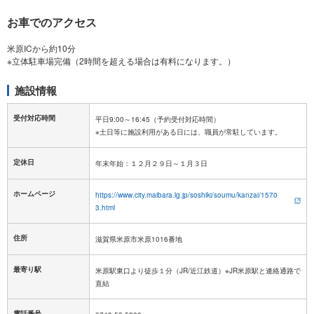
お車でのアクセス
米原ICから約10分
施設情報
受付対応時間
平日9:00～16:45（予約受付対応時間）
定休日
ホームページ
https://www.city.maibara.lg.jp/soshiki/soumu/kanzai/1570
3.html
住所
滋賀県米原市米原1016番地
最寄り駅
米原駅東口より徒歩１分（JR/近江鉄道）※JR米原駅と連絡通路で
直結
電話番号