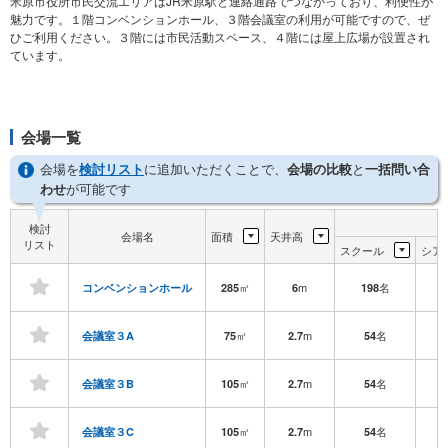
米原市役所市民交流エリアはJR米原駅と連絡通路でつながっており、利便性が
魅力です。１階コンベンションホール、３階会議室の利用が可能ですので、ぜ
ひご利用ください。３階には市民活動スペース、４階には屋上広場が設置され
ています。
会場一覧
会場を
検討リスト
に追加いただくことで、
会場の比較
と
一括問い合
わせ
が可能です
検討
会場名
面積
天井高
リスト
スクール
シア
㎡
m
名
コンベンションホール
285
6
198
3
㎡
m
名
会議室３A
75
2.7
54
㎡
m
名
会議室３B
105
2.7
54
㎡
m
名
会議室３C
105
2.7
54