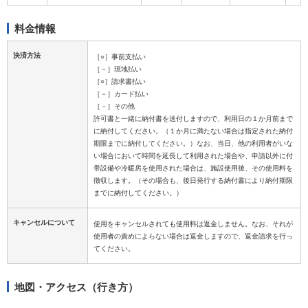
料金情報
決済方法
［○］事前支払い
［－］現地払い
［○］請求書払い
［－］カード払い
［－］その他
許可書と一緒に納付書を送付しますので、利用日の１か月前まで
に納付してください。（１か月に満たない場合は指定された納付
期限までに納付してください。）なお、当日、他の利用者がいな
い場合において時間を延長して利用された場合や、申請以外に付
帯設備や冷暖房を使用された場合は、施設使用後、その使用料を
徴収します。（その場合も、後日発行する納付書により納付期限
キャンセルについて
使用をキャンセルされても使用料は返金しません。なお、それが
使用者の責めによらない場合は返金しますので、返金請求を行っ
地図・アクセス（行き方）