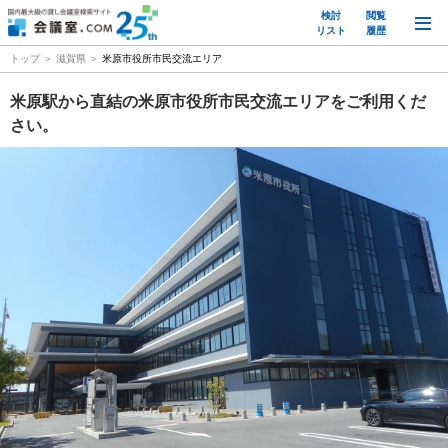
検討
閲覧
M
リスト
履歴
トップ
滋賀県
米原市役所市民交流エリア
米原駅から直結の米原市役所市民交流エリアをご利用くだ
さい。