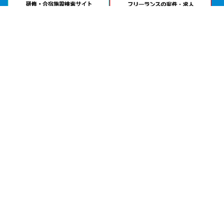
問い合わせる
お急ぎの方は
電話で相談
24時間受付 | 相談無料
米原市役所市民交流エリア公式サイトを見る
エリアから貸し会議室を探す
北海道・東北
関東
北陸・甲信越
中部・東海
関西
中国・四国
九州・沖縄
目的から探す
会議
試験会場
セミナー・講習
研修・勉強会