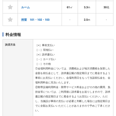
㎡
m
名
ルーム
61
3.3
30
-
m
-
控室 101・102・103
2.5
料金情報
決済方法
［○］事前支払い
［－］現地払い
［○］請求書払い
［－］カード払い
［－］その他
①会場利用料金については、消費税および地方消費税を加算した
金額を前払金として、請求書記載の指定期日までに着金するよう
事前にお支払いください。会場利用日をもって当該前払金を、会
場利用料金に充当いたします。
②附帯設備利用料金・附帯サービス料金およびその他の費用、負
担金等については、ご利用後に請求書をお送りしますので、請求
書記載の指定期日までに着金するようお支払いください。ただ
し、当施設が事前の支払いが必要と判断した場合には指定期日ま
でに全額お支払いいただくことがありますので予めご了承くださ