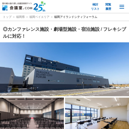
検討
閲覧
M
リスト
履歴
トップ
福岡県
福岡ベイエリア
福岡アイランドシティフォーラム
◎カンファレンス施設・劇場型施設・宿泊施設 / フレキシブ
ルに対応！