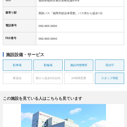
福岡県福岡市東区香椎照葉6-6-6
最寄り駅
西鉄バス「福岡市総合体育館」バス停から徒歩1分
電話番号
092-665-0830
FAX番号
092-665-0840
施設設備・サービス
駐車場
駐輪場
施設内喫煙所
宿泊可
駅直結
駅から徒歩5分以内
24時間営業
スタッフ常駐
この施設を見ている人はこちらも見ています