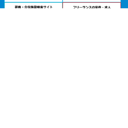
問い合わせる
お急ぎの方は
電話で相談
24時間受付 | 相談無料
福岡アイランドシティフォーラム公式サイトを見る
エリアから貸し会議室を探す
北海道・東北
関東
北陸・甲信越
中部・東海
関西
中国・四国
九州・沖縄
目的から探す