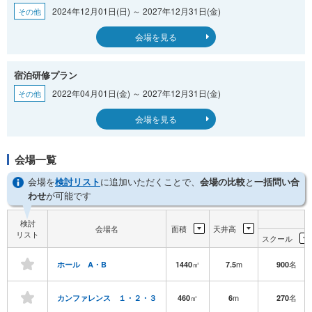
2024年12月01日(日) ～ 2027年12月31日(金)
その他
会場を見る
宿泊研修プラン
2022年04月01日(金) ～ 2027年12月31日(金)
その他
会場を見る
会場一覧
会場を
検討リスト
に追加いただくことで、
会場の比較
と
一括問い合
わせ
が可能です
検討
会場名
面積
天井高
リスト
スクール
㎡
m
名
ホール A・B
1440
7.5
900
㎡
m
名
カンファレンス １・２・３
460
6
270