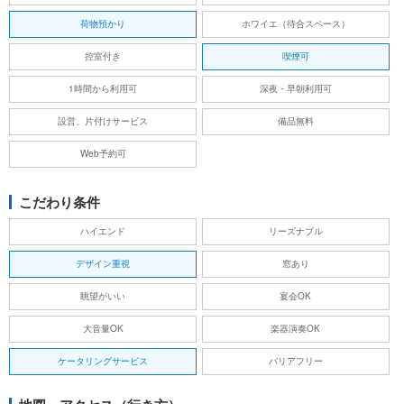
荷物預かり
ホワイエ（待合スペース）
控室付き
喫煙可
1時間から利用可
深夜・早朝利用可
設営、片付けサービス
備品無料
Web予約可
こだわり条件
ハイエンド
リーズナブル
デザイン重視
窓あり
眺望がいい
宴会OK
大音量OK
楽器演奏OK
ケータリングサービス
バリアフリー