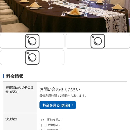
料金情報
1時間当たりの料金目
お問い合わせください
安
（税込）
最低利用時間：2時間から承ります。
料金を見る [外部]
決済方法
［○］事前支払い
［－］現地払い
［○］請求書払い