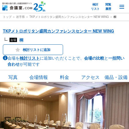
検討
閲覧
M
リスト
履歴
トップ
岩手県
TKPメトロポリタン盛岡カンファレンスセンター NEW WING
桐
TKPメトロポリタン盛岡カンファレンスセンター NEW WING
桐
会場
検討リストに追加
会場を
検討リスト
に追加いただくことで、
会場の比較
と
一括問い
合わせ
が可能です
写真
会場情報
料金
アクセス
備品・設備