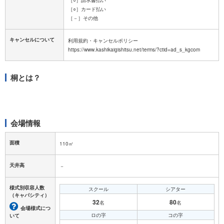
［○］カード払い
［－］その他
キャンセルについて
利用規約・キャンセルポリシー
桐とは？
会場情報
面積
110㎡
天井高
－
様式別収容人数
スクール
シアター
（キャパシティ）
32
80
名
名
会場様式につ
ロの字
コの字
いて