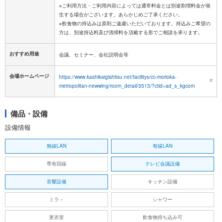
※ご利用方法・ご利用内容によっては通常料金とは別途割増料金が発
生する場合がございます。あらかじめご了承ください。
※飲食物の持込みは原則ご遠慮いただいております。持込みご希望の
おすすめ用途
会議、セミナー、会社説明会等
会場ホームページ
https://www.kashikaigishitsu.net/facilitys/cc-morioka-
metropolitan-newwing/room_detail/3513/?ctid=ad_s_kgcom
備品・設備
設備情報
無線LAN
有線LAN
専有回線
テレビ会議設備
音響設備
キッチン設備
ミラ－
シャワー
更衣室
飲食物持ち込み可