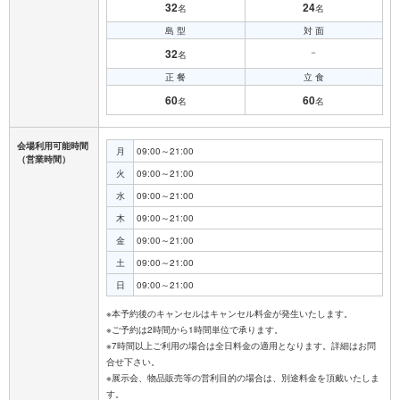
32
24
名
名
島 型
対 面
32
－
名
正 餐
立 食
60
60
名
名
会場利用可能時間
月
09:00～21:00
（営業時間）
火
09:00～21:00
水
09:00～21:00
木
09:00～21:00
金
09:00～21:00
土
09:00～21:00
日
09:00～21:00
※本予約後のキャンセルはキャンセル料金が発生いたします。
※ご予約は2時間から1時間単位で承ります。
※7時間以上ご利用の場合は全日料金の適用となります。詳細はお問
合せ下さい。
※展示会、物品販売等の営利目的の場合は、別途料金を頂戴いたしま
す。