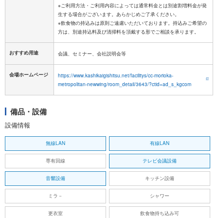
※ご利用方法・ご利用内容によっては通常料金とは別途割増料金が発
生する場合がございます。あらかじめご了承ください。
※飲食物の持込みは原則ご遠慮いただいております。持込みご希望の
おすすめ用途
会議、セミナー、会社説明会等
会場ホームページ
https://www.kashikaigishitsu.net/facilitys/cc-morioka-
metropolitan-newwing/room_detail/3643/?ctid=ad_s_kgcom
備品・設備
設備情報
無線LAN
有線LAN
専有回線
テレビ会議設備
音響設備
キッチン設備
ミラ－
シャワー
更衣室
飲食物持ち込み可