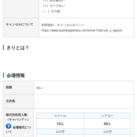
［○］カード払い
［－］その他
キャンセルについて
利用規約・キャンセルポリシー
きりとは？
会場情報
面積
55㎡
天井高
－
様式別収容人数
スクール
シアター
（キャパシティ）
12
40
名
名
会場様式につ
ロの字
コの字
いて