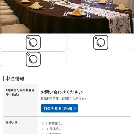
料金情報
1時間当たりの料金目
お問い合わせください
安
（税込）
最低利用時間：2時間から承ります。
料金を見る [外部]
決済方法
［○］事前支払い
［－］現地払い
［○］請求書払い