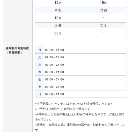
12
10
名
名
島 型
対 面
10
－
名
正 餐
立 食
30
－
名
会場利用可能時間
月
09:00～21:00
（営業時間）
火
09:00～21:00
水
09:00～21:00
木
09:00～21:00
金
09:00～21:00
土
09:00～21:00
日
09:00～21:00
※本予約後のキャンセルはキャンセル料金が発生いたします。
※ご予約は2時間から1時間単位で承ります。
※7時間以上ご利用の場合は全日料金の適用となります。詳細はお問
合せ下さい。
※展示会、物品販売等の営利目的の場合は、別途料金を頂戴いたしま
す。