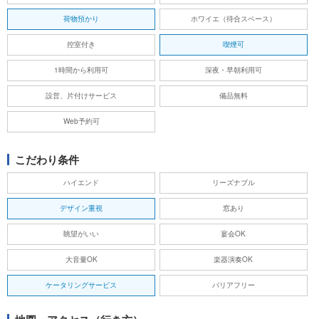
荷物預かり
ホワイエ（待合スペース）
控室付き
喫煙可
1時間から利用可
深夜・早朝利用可
設営、片付けサービス
備品無料
Web予約可
こだわり条件
ハイエンド
リーズナブル
デザイン重視
窓あり
眺望がいい
宴会OK
大音量OK
楽器演奏OK
ケータリングサービス
バリアフリー