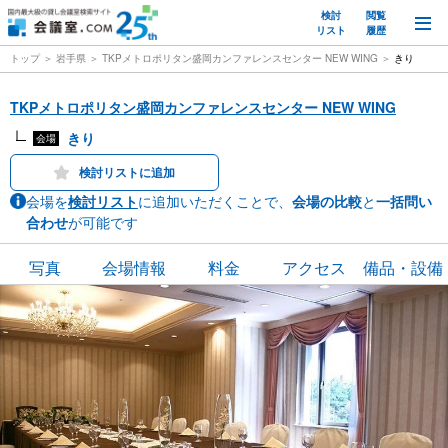
検討
閲覧
M
リスト
履歴
トップ
岩手県
TKPメトロポリタン盛岡カンファレンスセンター NEW WING
きり
TKPメトロポリタン盛岡カンファレンスセンター NEW WING
きり
会場
検討リストに追加
会場を
検討リスト
に追加いただくことで、
会場の比較
と
一括問い
合わせ
が可能です
写真
会場情報
料金
アクセス
備品・設備