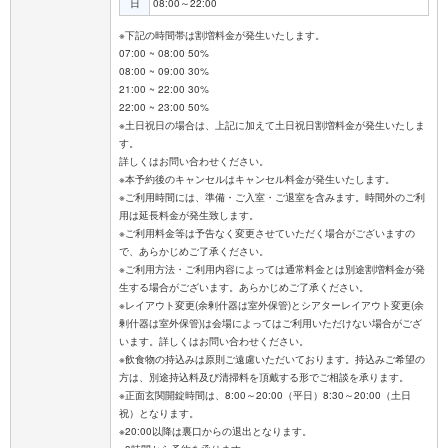
日
08:00～22:00
※下記の時間帯は割増料金が発生いたします。
07:00 ~ 08:00 50%
08:00 ~ 09:00 30%
21:00 ~ 22:00 30%
22:00 ~ 23:00 50%
※土日祝日の場合は、上記に加えて土日祝日割増料金が発生いたしま
す。
詳しくはお問い合わせください。
※本予約後のキャンセルはキャンセル料金が発生いたします。
※ご利用時間には、準備・ご入室・ご退室を含みます。時間外のご利
用は延長料金が発生致します。
※ご利用料金等は予告なく変更させていただく場合がございますの
で、あらかじめご了承ください。
※ご利用方法・ご利用内容によっては通常料金とは別途割増料金が発
生する場合がございます。あらかじめご了承ください。
※レイアウト変更(余剰什器は室外保管)とシアターレイアウト変更(余
剰什器は室外保管)は会場によってはご利用いただけない場合がござ
います。詳しくはお問い合わせください。
※飲食物の持込みは原則ご遠慮いただいております。持込みご希望の
方は、別途持込料及び清掃料を頂戴する形でご相談を承ります。
※正面玄関開錠時間は、8:00～20:00（平日）8:30～20:00（土日
祝）となります。
※20:00以降は裏口からの退出となります。