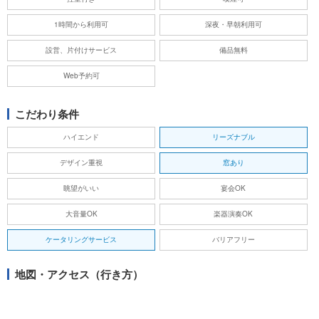
1時間から利用可
深夜・早朝利用可
設営、片付けサービス
備品無料
Web予約可
こだわり条件
ハイエンド
リーズナブル
デザイン重視
窓あり
眺望がいい
宴会OK
大音量OK
楽器演奏OK
ケータリングサービス
バリアフリー
地図・アクセス（行き方）