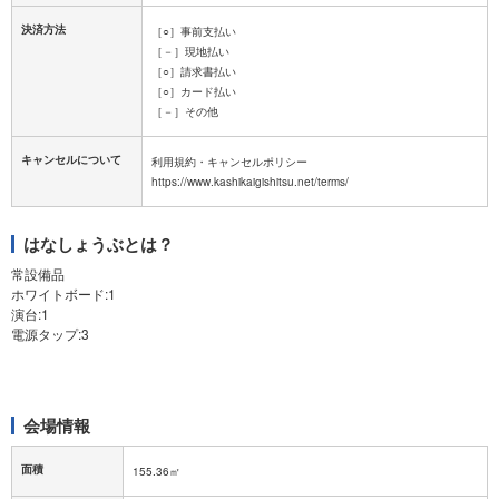
決済方法
［○］事前支払い
［－］現地払い
［○］請求書払い
［○］カード払い
［－］その他
キャンセルについて
利用規約・キャンセルポリシー
はなしょうぶとは？
常設備品
ホワイトボード:1
演台:1
電源タップ:3
会場情報
面積
155.36㎡