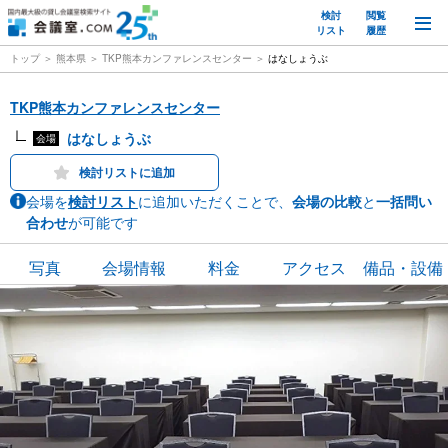
検討
閲覧
M
リスト
履歴
トップ
熊本県
TKP熊本カンファレンスセンター
はなしょうぶ
TKP熊本カンファレンスセンター
はなしょうぶ
会場
検討リストに追加
会場を
検討リスト
に追加いただくことで、
会場の比較
と
一括問い
合わせ
が可能です
写真
会場情報
料金
アクセス
備品・設備