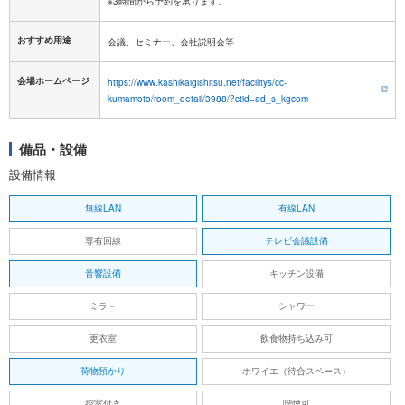
おすすめ用途
会議、セミナー、会社説明会等
会場ホームページ
https://www.kashikaigishitsu.net/facilitys/cc-
kumamoto/room_detail/3988/?ctid=ad_s_kgcom
備品・設備
設備情報
無線LAN
有線LAN
専有回線
テレビ会議設備
音響設備
キッチン設備
ミラ－
シャワー
更衣室
飲食物持ち込み可
荷物預かり
ホワイエ（待合スペース）
控室付き
喫煙可