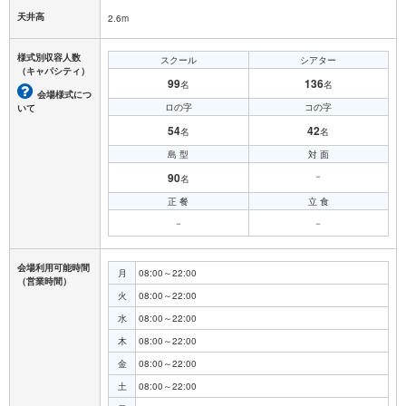
天井高
2.6m
様式別収容人数
スクール
シアター
（キャパシティ）
99
136
名
名
会場様式につ
ロの字
コの字
いて
54
42
名
名
島 型
対 面
90
－
名
正 餐
立 食
－
－
会場利用可能時間
月
08:00～22:00
（営業時間）
火
08:00～22:00
水
08:00～22:00
木
08:00～22:00
金
08:00～22:00
土
08:00～22:00