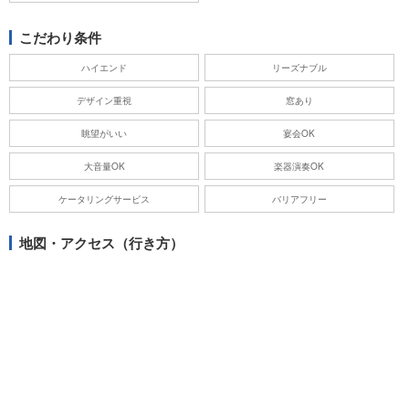
こだわり条件
ハイエンド
リーズナブル
デザイン重視
窓あり
眺望がいい
宴会OK
大音量OK
楽器演奏OK
ケータリングサービス
バリアフリー
地図・アクセス（行き方）