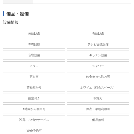
備品・設備
設備情報
無線LAN
有線LAN
専有回線
テレビ会議設備
音響設備
キッチン設備
ミラ－
シャワー
更衣室
飲食物持ち込み可
荷物預かり
ホワイエ（待合スペース）
控室付き
喫煙可
1時間から利用可
深夜・早朝利用可
設営、片付けサービス
備品無料
Web予約可