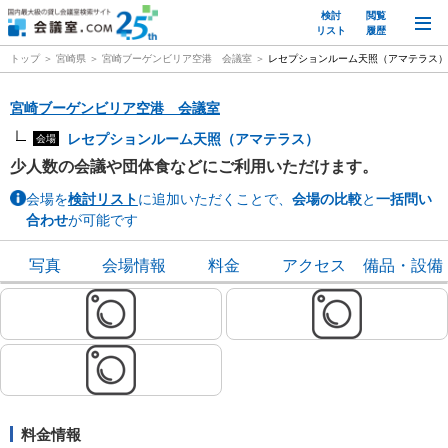
検討
閲覧
M
リスト
履歴
トップ
宮崎県
宮崎ブーゲンビリア空港 会議室
レセプションルーム天照（アマテラス）
宮崎ブーゲンビリア空港 会議室
レセプションルーム天照（アマテラス）
会場
少人数の会議や団体食などにご利用いただけます。
会場を
検討リスト
に追加いただくことで、
会場の比較
と
一括問い
合わせ
が可能です
写真
会場情報
料金
アクセス
備品・設備
料金情報