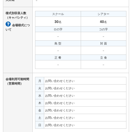
－
様式別収容人数
スクール
シアター
（キャパシティ）
30
40
名
名
会場様式につ
ロの字
コの字
いて
－
－
島 型
対 面
－
－
正 餐
立 食
－
－
会場利用可能時間
月
お問い合わせください
（営業時間）
火
お問い合わせください
水
お問い合わせください
木
お問い合わせください
金
お問い合わせください
土
お問い合わせください
日
お問い合わせください