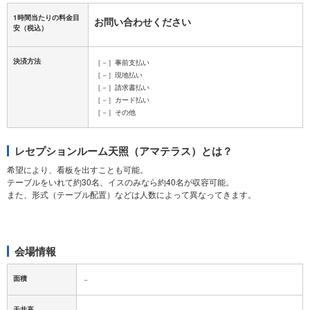
1時間当たりの料金目
お問い合わせください
安
（税込）
決済方法
［－］事前支払い
［－］現地払い
［－］請求書払い
［－］カード払い
［－］その他
レセプションルーム天照（アマテラス）とは？
希望により、看板を出すことも可能。
テーブルをいれて約30名、イスのみなら約40名が収容可能。
また、形式（テーブル配置）などは人数によって異なってきます。
会場情報
面積
－
天井高