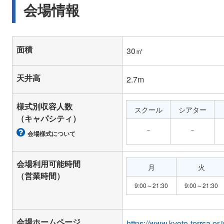
会場情報
面積
30㎡
天井高
2.7m
様式別収容人数
スクール
シアター
（キャパシティ）
－
－
会場様式について
会場利用可能時間
月
火
（営業時間）
9:00～21:30
9:00～21:30
会場ホームページ
https://www.kyoto-terrsa.or.jp