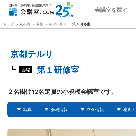
会議室
を探す
トップ
京都府
京都
京都テルサ
第１研修室
京都テルサ
第１研修室
会場
２名掛け12名定員の小規模会議室です。
写真
会場情報
料金情報
地図・