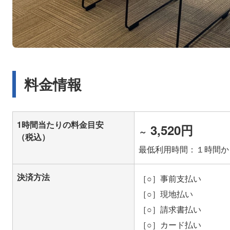
料金情報
1時間当たりの料金目安
3,520円
～
（税込）
最低利用時間：１時間か
決済方法
［○］事前支払い
［○］現地払い
［○］請求書払い
［○］カード払い