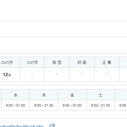
ロの字
コの字
島 型
対 面
正 餐
－
－
－
－
12
名
水
木
金
土
9:00～21:30
9:00～21:30
9:00～21:30
9:00～21:30
9:00
/facility/facility18.php