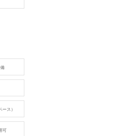
設備
ペース）
用可