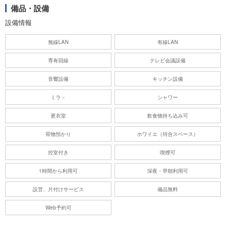
備品・設備
設備情報
無線LAN
有線LAN
専有回線
テレビ会議設備
音響設備
キッチン設備
ミラ－
シャワー
更衣室
飲食物持ち込み可
荷物預かり
ホワイエ（待合スペース）
控室付き
喫煙可
1時間から利用可
深夜・早朝利用可
設営、片付けサービス
備品無料
Web予約可