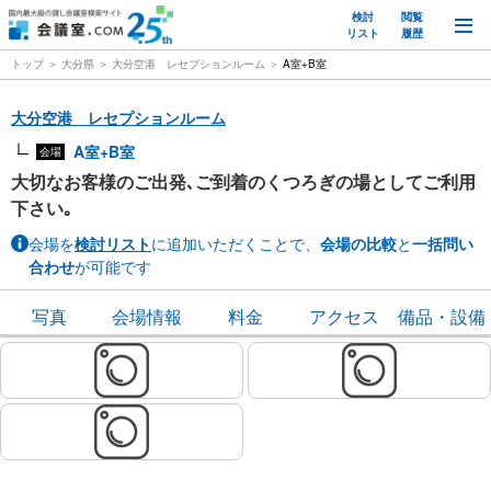
検討
閲覧
M
リスト
履歴
トップ
大分県
大分空港 レセプションルーム
A室+B室
大分空港 レセプションルーム
A室+B室
会場
大切なお客様のご出発､ご到着のくつろぎの場としてご利用
下さい｡
会場を
検討リスト
に追加いただくことで、
会場の比較
と
一括問い
合わせ
が可能です
写真
会場情報
料金
アクセス
備品・設備