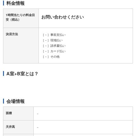
料金情報
1時間当たりの料金目
お問い合わせください
安
（税込）
決済方法
［－］事前支払い
［－］現地払い
［－］請求書払い
［－］カード払い
［－］その他
A室+B室とは？
会場情報
面積
－
天井高
－