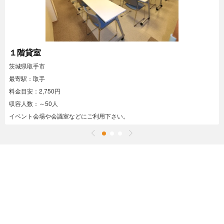
１階貸室
茨城県取手市
最寄駅：取手
料金目安：2,750円
収容人数：～50人
イベント会場や会議室などにご利用下さい。