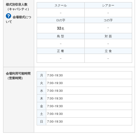
様式別収容人数
スクール
シアター
（キャパシティ）
－
－
会場様式につ
ロの字
コの字
いて
32
－
名
島 型
対 面
－
－
正 餐
立 食
－
－
会場利用可能時間
月
7:00-19:30
（営業時間）
火
7:00-19:30
水
7:00-19:30
木
7:00-19:30
金
7:00-19:30
土
7:00-19:30
日
7:00-19:30