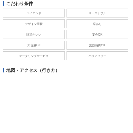
こだわり条件
ハイエンド
リーズナブル
デザイン重視
窓あり
眺望がいい
宴会OK
大音量OK
楽器演奏OK
ケータリングサービス
バリアフリー
地図・アクセス（行き方）