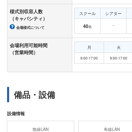
様式別収容人数
スクール
シアター
（キャパシティ）
－
40
名
会場様式について
会場利用可能時間
月
火
（営業時間）
9:00-17:00
9:00-17:00
備品・設備
設備情報
無線LAN
有線LAN