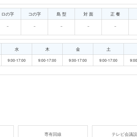
ロの字
コの字
島 型
対 面
正 餐
－
－
－
－
－
水
木
金
土
9:00-17:00
9:00-17:00
9:00-17:00
9:00-17:00
9:0
専有回線
テレビ会議