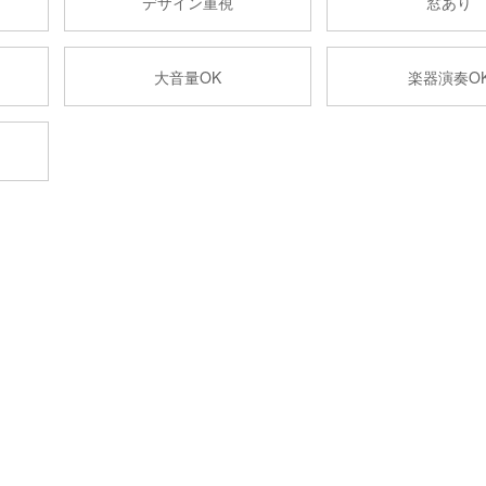
デザイン重視
窓あり
大音量OK
楽器演奏O