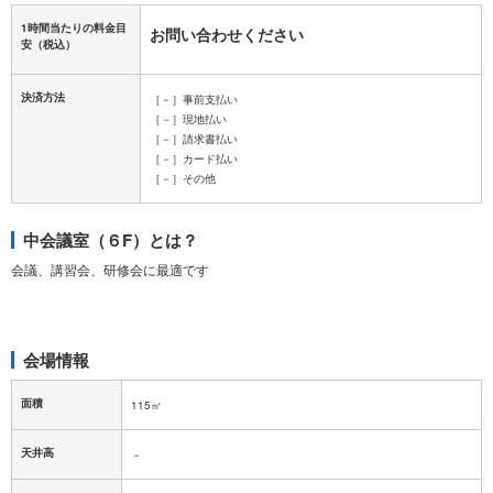
1時間当たりの料金目
お問い合わせください
安
（税込）
決済方法
［－］事前支払い
［－］現地払い
［－］請求書払い
［－］カード払い
［－］その他
中会議室（６F）とは？
会議、講習会、研修会に最適です
会場情報
面積
115㎡
天井高
－