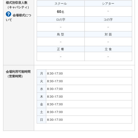
様式別収容人数
スクール
シアター
（キャパシティ）
60
－
名
会場様式につ
ロの字
コの字
いて
－
－
島 型
対 面
－
－
正 餐
立 食
－
－
会場利用可能時間
月
8:30-17:00
（営業時間）
火
8:30-17:00
水
8:30-17:00
木
8:30-17:00
金
8:30-17:00
土
8:30-17:00
日
8:30-17:00