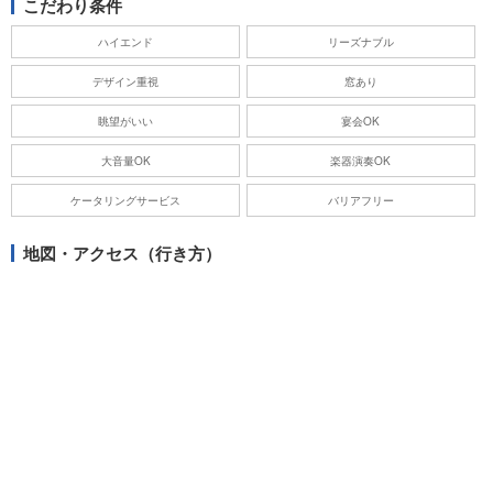
こだわり条件
ハイエンド
リーズナブル
デザイン重視
窓あり
眺望がいい
宴会OK
大音量OK
楽器演奏OK
ケータリングサービス
バリアフリー
地図・アクセス（行き方）