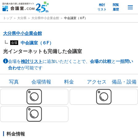
検討
閲覧
M
リスト
履歴
トップ
大分県
大分県中小企業会館
中会議室（６F）
大分県中小企業会館
中会議室（６F）
会場
光インターネットも完備した会議室
会場を
検討リスト
に追加いただくことで、
会場の比較
と
一括問い
合わせ
が可能です
写真
会場情報
料金
アクセス
備品・設備
料金情報