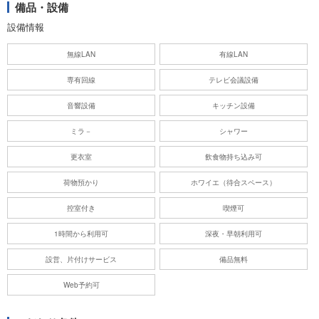
備品・設備
設備情報
無線LAN
有線LAN
専有回線
テレビ会議設備
音響設備
キッチン設備
ミラ－
シャワー
更衣室
飲食物持ち込み可
荷物預かり
ホワイエ（待合スペース）
控室付き
喫煙可
1時間から利用可
深夜・早朝利用可
設営、片付けサービス
備品無料
Web予約可