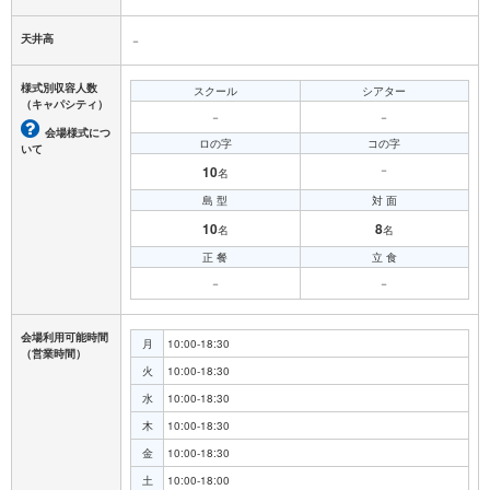
天井高
－
様式別収容人数
スクール
シアター
（キャパシティ）
－
－
会場様式につ
ロの字
コの字
いて
10
－
名
島 型
対 面
10
8
名
名
正 餐
立 食
－
－
会場利用可能時間
月
10:00-18:30
（営業時間）
火
10:00-18:30
水
10:00-18:30
木
10:00-18:30
金
10:00-18:30
土
10:00-18:00