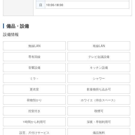
日
10:00-18:00
備品・設備
設備情報
無線LAN
有線LAN
専有回線
テレビ会議設備
音響設備
キッチン設備
ミラ－
シャワー
更衣室
飲食物持ち込み可
荷物預かり
ホワイエ（待合スペース）
控室付き
喫煙可
1時間から利用可
深夜・早朝利用可
設営、片付けサービス
備品無料