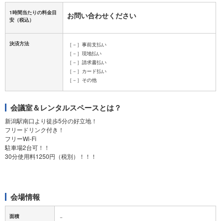
1時間当たりの料金目
お問い合わせください
安
（税込）
決済方法
［－］事前支払い
［－］現地払い
［－］請求書払い
［－］カード払い
［－］その他
会議室＆レンタルスペースとは？
新潟駅南口より徒歩5分の好立地！
フリードリンク付き！
フリーWi-Fi
駐車場2台可！！
30分使用料1250円（税別）！！！
会場情報
面積
－