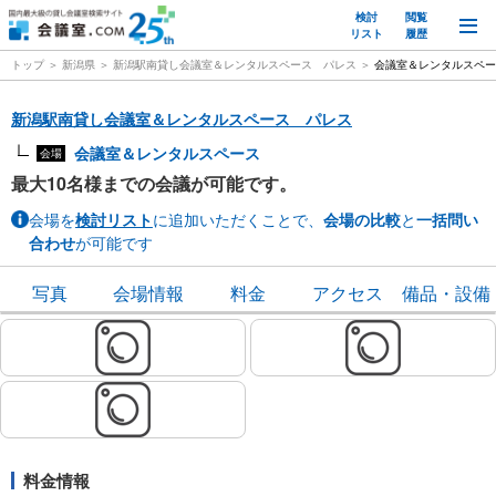
検討
閲覧
M
リスト
履歴
トップ
新潟県
新潟駅南貸し会議室＆レンタルスペース パレス
会議室＆レンタルスペー
新潟駅南貸し会議室＆レンタルスペース パレス
会議室＆レンタルスペース
会場
最大10名様までの会議が可能です。
会場を
検討リスト
に追加いただくことで、
会場の比較
と
一括問い
合わせ
が可能です
写真
会場情報
料金
アクセス
備品・設備
料金情報