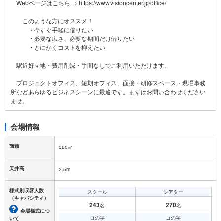
Webページはこちら → https://www.visioncenter.jp/office/
このような方にオススメ！
・今すぐ手軽に借りたい
・必要な広さ、必要な期間だけ借りたい
・とにかくコストを抑えたい
駅近好立地・費用削減・手間なしでご利用いただけます。
プロジェクトオフィス、短期オフィス、面接・研修スペース・現場事務
所などあらゆるビジネスシーンに最適です。まずはお問い合わせください
会場情報
面積
320㎡
天井高
2.5m
様式別収容人数
スクール
シアター
（キャパシティ）
243
270
名
名
会場様式につ
ロの字
コの字
いて