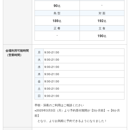
90
－
名
島 型
対 面
189
192
名
名
正 餐
立 食
－
190
名
会場利用可能時間
月
9:00-21:00
（営業時間）
火
9:00-21:00
水
9:00-21:00
木
9:00-21:00
金
9:00-21:00
土
9:00-21:00
日
9:00-21:00
早朝・深夜のご利用はご相談ください
※2025年3月3日（月）より予約受付期間が【3か月前】→【6か月
前】