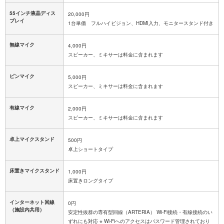
55インチ液晶ディス
20,000円
プレイ
1台単価 フルハイビジョン、HDMI入力、モニタースタンド付き
無線マイク
4,000円
スピーカー、ミキサーは料金に含まれます
ピンマイク
5,000円
スピーカー、ミキサーは料金に含まれます
有線マイク
2,000円
スピーカー、ミキサーは料金に含まれます
卓上マイクスタンド
500円
卓上ショートタイプ
床置きマイクスタンド
1,000円
床置きロングタイプ
インターネット回線
0円
（施設内共用）
安定性抜群の専有型回線（ARTERIA） Wi-Fi接続・有線接続のい
ずれにも対応 ※ Wi-Fiへのアクセスはパスワード管理されており