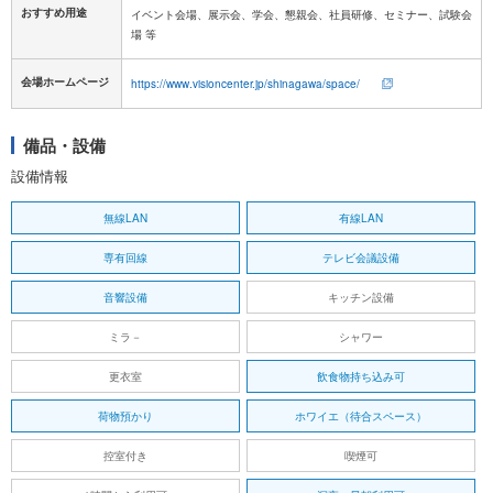
おすすめ用途
イベント会場、展示会、学会、懇親会、社員研修、セミナー、試験会
場 等
会場ホームページ
https://www.visioncenter.jp/shinagawa/space/
備品・設備
設備情報
無線LAN
有線LAN
専有回線
テレビ会議設備
音響設備
キッチン設備
ミラ－
シャワー
更衣室
飲食物持ち込み可
荷物預かり
ホワイエ（待合スペース）
控室付き
喫煙可