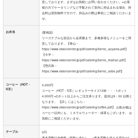
意しております。まずはお気軽にお問い合わせください。※お客
様の方でケータリングなど手配されて室内に持込まれる場合、持
込料は原則無料ですので、持込みの際は事前にご相談くださいま
せ。
お弁当
(要相談)
リーズナブルな折詰から会席膳まで、多種多様なメニューをご用
意しております。【青山－
https://www.visioncenter.jp/pdf/catering/bento_aoyama.pdf】
【今半－
https://www.visioncenter.jp/pdf/catering/bento_imahan.pdf】
【惣兵衛－
https://www.visioncenter.jp/pdf/catering/bento_sobe.pdf】
コーヒー（HOT・
4,000円
ICE）
コーヒー（HOT・ICE）レギュラーサイズ12杯・・・1ポット
4,000円 ※2ポット以上からご注文承ります。提供は9：00 以降と
なります。 【詳しくはこちら－
https://www.visioncenter.jp/pdf/catering/coffee.pdf】 お飲み物は
コーヒー以外にも、ミネラルウォーター・緑茶もございます。 お
気軽にご相談くださいませ。
テーブル
0円
基本席数以内無料（室料に含む） ※基本席数を超える場合は1