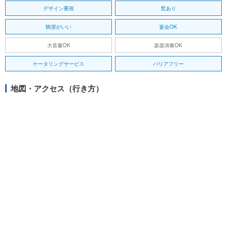
デザイン重視
窓あり
眺望がいい
宴会OK
大音量OK
楽器演奏OK
ケータリングサービス
バリアフリー
地図・アクセス（行き方）