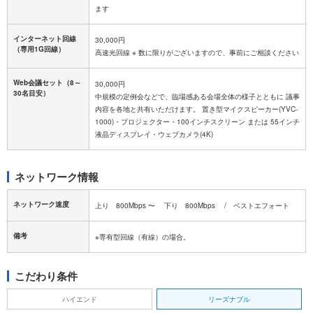
ます
インターネット回線
30,000円
（専用1G回線）
高速光回線 ※ 数に限りがございますので、事前にご相談ください
Web会議セット（8～
30,000円
30名目安）
中規模の定例会などで、臨場感ある会場全体の様子とともに 議事
内容を各地と共有いただけます。 置き型マイクスピーカー(YVC-
1000)・プロジェクター・100インチスクリーン または 55インチ
液晶ディスプレイ・ウェブカメラ(4K)
ネットワーク情報
ネットワーク速度
上り 800Mbps 〜 下り 800Mbps / ベストエフォート
備考
※専有型回線（有線）の場合。
こだわり条件
ハイエンド
リーズナブル