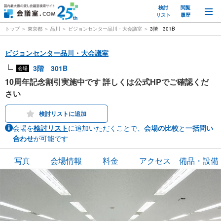
検討
閲覧
M
リスト
履歴
トップ
東京都
品川
ビジョンセンター品川・大会議室
3階 301B
ビジョンセンター品川・大会議室
3階 301B
会場
10周年記念割引実施中です 詳しくは公式HPでご確認くだ
さい
検討リストに追加
会場を
検討リスト
に追加いただくことで、
会場の比較
と
一括問い
合わせ
が可能です
写真
会場情報
料金
アクセス
備品・設備