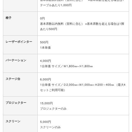
テーブルあたり1,000円
椅子
0円
基本席数以内無料（室料に含む） ※基本席数を超える場合は1脚
あたり500円
レーザーポインター
500円
1本単価
パーテーション
4,000円
1台単価 サイズ／Ｗ1,800㎜×Ｈ1,800㎜
ステージ台
6,000円
1台単価 サイズ／Ｄ2,000㎜×Ｗ1,000㎜×Ｈ200～400㎜ （最大4
セットご利用可能）
プロジェクター
15,000円
プロジェクターのみ
スクリーン
5,000円
スクリーンのみ