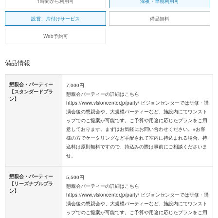
1時間から利用可
深夜・早朝利用可
設営、片付けサービス
備品無料
Web予約可
備品情報
懇親会・パーティー
7,000円
【スタンダードプラ
懇親会パーティーの詳細はこちら
ン】
https://www.visioncenter.jp/party/ ビジョンセンターでは研修・講
演会後の懇親会や、大規模パーティーなど、施設内にてワンスト
ップでのご提案が可能です。ご予算や用途に応じたプランをご用
意しております。まずはお気軽にお問い合わせください。※お客
様の方でケータリングなど手配されて室内に持込まれる場合、持
込料は原則無料ですので、持込みの際は事前にご相談くださいま
せ。
懇親会・パーティー
5,500円
【リーズナブルプラ
懇親会パーティーの詳細はこちら
ン】
https://www.visioncenter.jp/party/ ビジョンセンターでは研修・講
演会後の懇親会や、大規模パーティーなど、施設内にてワンスト
ップでのご提案が可能です。ご予算や用途に応じたプランをご用