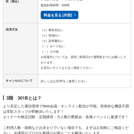
安
（税込）
最低利用時間：3時間
料金を見る [外部]
決済方法
［○］事前支払い
［○］現地払い
［○］請求書払い
［－］カード払い
［－］その他
お部屋代については、原則ご利用日の1週間前までにお願いして
おります。
キャンセルについて
3階 301Bとは？
より安定した通信環境でWeb会議・オンライン配信が可能。突発的な機器不調
は常駐スタッフが即解決いたします！
セミナーや検定試験・定期講習・大人数の懇親会・各種イベントに最適です！
ご利用人数・面積などお決まりでいない場合でも、まずはお気軽にご相談くだ
さい。会議室のプロがお客様のお困りごとを解決いたします。