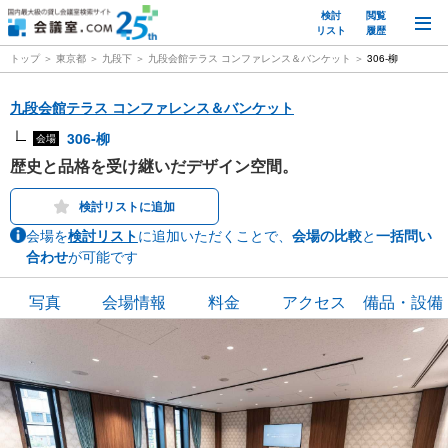
検討
閲覧
M
リスト
履歴
トップ
東京都
九段下
九段会館テラス コンファレンス＆バンケット
306-柳
九段会館テラス コンファレンス＆バンケット
306-柳
会場
歴史と品格を受け継いだデザイン空間。
検討リストに追加
会場を
検討リスト
に追加いただくことで、
会場の比較
と
一括問い
合わせ
が可能です
写真
会場情報
料金
アクセス
備品・設備