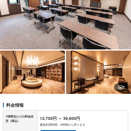
7
料金情報
1時間当たりの料金目
13,750円
～
39,600円
安
（税込）
最低利用時間：4時間から承ります