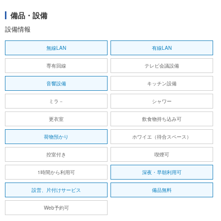
備品・設備
設備情報
無線LAN
有線LAN
専有回線
テレビ会議設備
音響設備
キッチン設備
ミラ－
シャワー
更衣室
飲食物持ち込み可
荷物預かり
ホワイエ（待合スペース）
控室付き
喫煙可
1時間から利用可
深夜・早朝利用可
設営、片付けサービス
備品無料
Web予約可