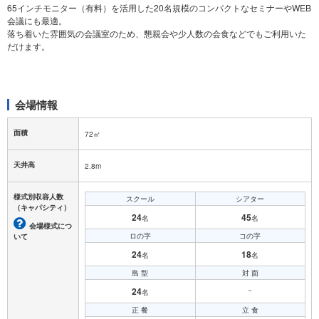
65インチモニター（有料）を活用した20名規模のコンパクトなセミナーやWEB
会議にも最適。
落ち着いた雰囲気の会議室のため、懇親会や少人数の会食などでもご利用いた
だけます。
会場情報
面積
72㎡
天井高
2.8m
様式別収容人数
スクール
シアター
（キャパシティ）
24
45
名
名
会場様式につ
ロの字
コの字
いて
24
18
名
名
島 型
対 面
24
－
名
正 餐
立 食