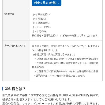
料金を見る [外部]
決済方法
［○］事前支払い
［○］現地払い
［○］請求書払い
［－］カード払い
［－］その他
キャンセルについて
本予約（ご契約）成立以降のキャンセルについては、以下のキャ
ンセル料を申し受けます。
（会場の変更・日時の変更も含みます。）
・ご使用日の61日前までのキャンセル：会場使用料金の25％
・ご使用日の60日前から31日前までのキャンセル：会場使用
料金の50％
・ご使用日の30日前以内のキャンセル：会場使用料金の全額
306-柳とは？
旧九段会館の保存棟に位置する歴史と品格を受け継いだ内装の特別な会議室。
研修会場や配信スタジオとしてもご利用いただけます。
演台や受付台、マイク、インターネット共有回線が無料で付帯しております。