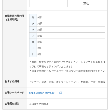
－
20
名
会場利用可能時間
月
終日
（営業時間）
火
終日
水
終日
木
終日
金
終日
土
終日
日
終日
＊準備・撤去を含めた時間でご予約ください（レイアウトは会場スタ
ッフにて事前セッティングいたします）
おすすめ用途
セミナー、会議、研修、オンラインイベント、懇親会、控室、撮影等
会場ホームページ
https://kudan-tokyo.jp/
会場受付担当
会議室予約担当者