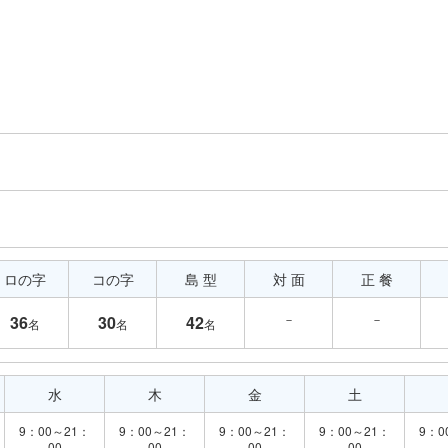
ロの字
コの字
島 型
対 面
正 餐
－
－
36
30
42
名
名
名
水
木
金
土
9：00～21：
9：00～21：
9：00～21：
9：00～21：
9：0
00
00
00
00