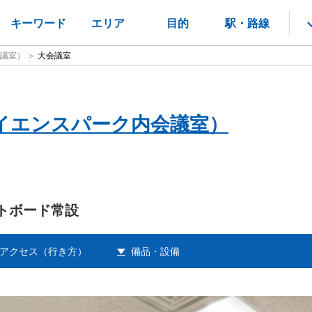
キーワード
エリア
目的
駅・路線
会議室）
大会議室
わサイエンスパーク内会議室）
イトボード常設
アクセス（行き方）
備品・設備