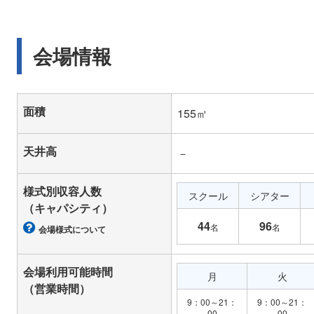
会場情報
面積
155㎡
天井高
－
様式別収容人数
スクール
シアター
（キャパシティ）
44
96
名
名
会場様式について
会場利用可能時間
月
火
（営業時間）
9：00～21：
9：00～21：
00
00