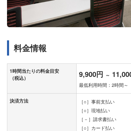
料金情報
1時間当たりの料金目安
9,900円
11,0
～
（税込）
最低利用時間：2時間～
決済方法
［○］事前支払い
［○］現地払い
［－］請求書払い
［○］カード払い