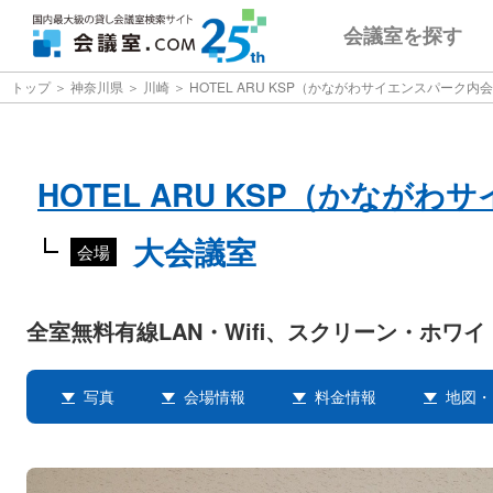
会議室
を探す
トップ
神奈川県
川崎
HOTEL ARU KSP（かながわサイエンスパーク内
HOTEL ARU KSP（かなが
大会議室
会場
全室無料有線LAN・Wifi、スクリーン・ホワ
写真
会場情報
料金情報
地図・