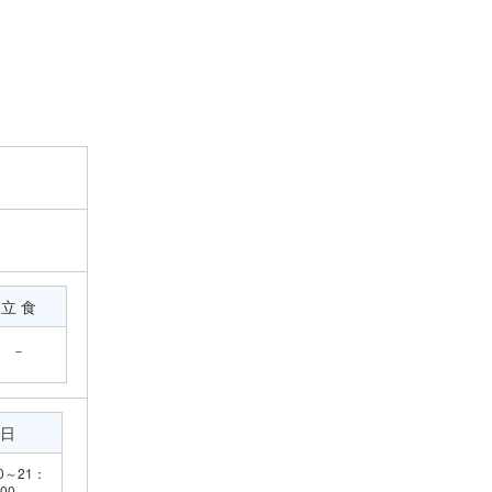
立 食
－
日
0～21：
00