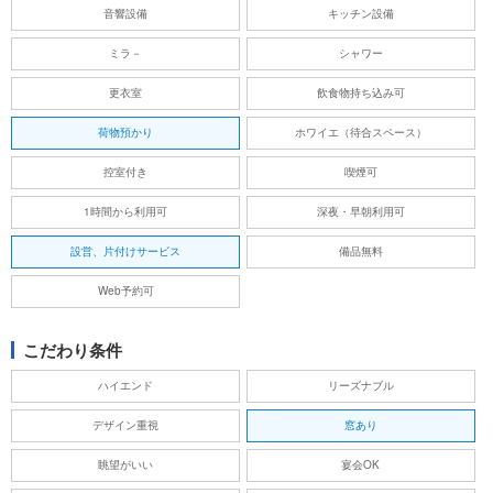
音響設備
キッチン設備
ミラ－
シャワー
更衣室
飲食物持ち込み可
荷物預かり
ホワイエ（待合スペース）
控室付き
喫煙可
1時間から利用可
深夜・早朝利用可
設営、片付けサービス
備品無料
Web予約可
こだわり条件
ハイエンド
リーズナブル
デザイン重視
窓あり
眺望がいい
宴会OK