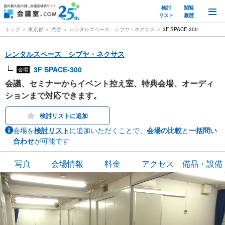
検討
閲覧
M
リスト
履歴
トップ
東京都
渋谷
レンタルスペース シブヤ・ネクサス
3F SPACE-300
レンタルスペース シブヤ・ネクサス
3F SPACE-300
会場
会議、セミナーからイベント控え室、特典会場、オーディ
ションまで対応できます。
検討リストに追加
会場を
検討リスト
に追加いただくことで、
会場の比較
と
一括問い
合わせ
が可能です
写真
会場情報
料金
アクセス
備品・設備