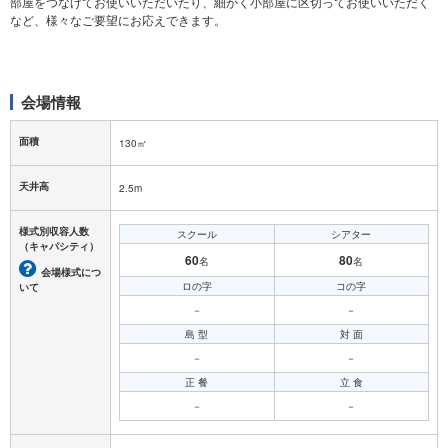
部屋をつなげてお使いいただいたり、細かく小部屋に区切ってお使いいただく
など、様々なご要望にお応えできます。
会場情報
面積
130㎡
天井高
2.5m
様式別収容人数
スクール
シアター
（キャパシティ）
60
80
名
名
会場様式につ
ロの字
コの字
いて
－
－
島 型
対 面
－
－
正 餐
立 食
－
－