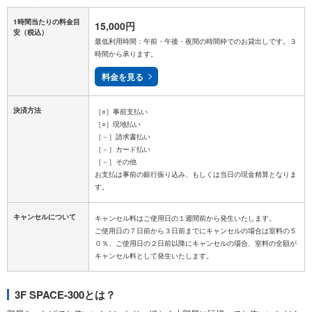
1時間当たりの料金目
15,000円
安
（税込）
最低利用時間：午前・午後・夜間の時間枠でのお貸出しです。３
時間から承ります。
料金を見る
決済方法
［○］事前支払い
［○］現地払い
［－］請求書払い
［－］カード払い
［－］その他
お支払は事前の銀行振り込み、もしくは当日の現金精算となりま
キャンセルについて
キャンセル料はご使用日の１週間前から発生いたします。
ご使用日の７日前から３日前までにキャンセルの場合は室料の５
０％、ご使用日の２日前以降にキャンセルの場合、室料の全額が
3F SPACE-300とは？