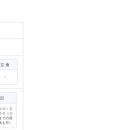
立 食
－
日
００～２
００（２
までの深
長も可）