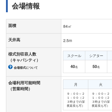
会場情報
面積
84㎡
天井高
2.5m
様式別収容人数
スクール
シアター
（キャパシティ）
40
50
名
名
会場様式について
会場利用可能時間
月
火
（営業時間）
９：００～２
９：００～２
１：００（２
１：００（２
３時までの深
３時までの深
夜延長も可）
夜延長も可）