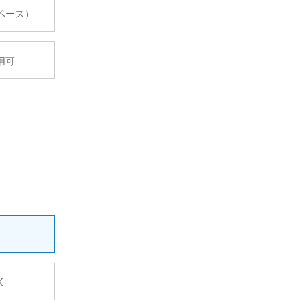
ペース）
用可
K